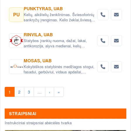
PUNKTYRAS, UAB
PU
Kelių, aikštelių ženklinimas. Šviesoforinių
sankryžų įrengimas. Kelio žeklai,šviesą
atspindintys atšvaitai, signaliniai stulpeliai.
RINVILA, UAB
Statybos įrankių nuoma, dažai, lakai,
antikorozija, alyva medienai, kelių
priežiūros priemonės.Konsultacijos.
MOSAS, UAB
Kokybiškos statybinės medžiagos stogui,
fasadui, gerbūviui, vidaus apdailai,
hidroizoliacijai.
1
2
3
…
›
»
STRAIPSNIAI
Instrukciniai straipsniai abėcėlės tvarka