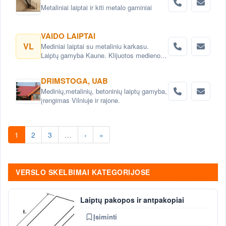
Metaliniai laiptai ir kiti metalo gaminiai
VAIDO LAIPTAI
VL
Mediniai laiptai su metaliniu karkasu.
Laiptų gamyba Kaune. Klijuotos medienos
skydai. Laiptų projektavimas. Laiptai su
metaline laiptasija.
DRIMSTOGA, UAB
Medinių,metalinių, betoninių laiptų gamyba,
įrengimas Vilniuje ir rajone.
1
2
3
…
›
»
VERSLO SKELBIMAI KATEGORIJOSE
Laiptų pakopos ir antpakopiai
Įsiminti