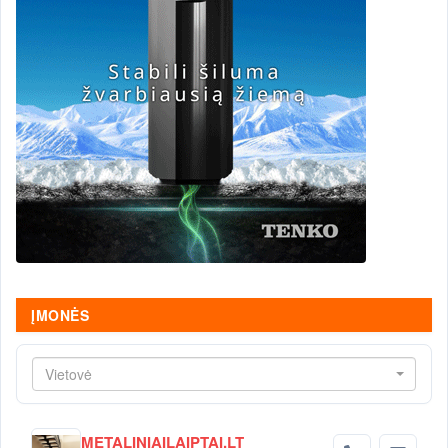
ĮMONĖS
Vietovė
METALINIAILAIPTAI.LT