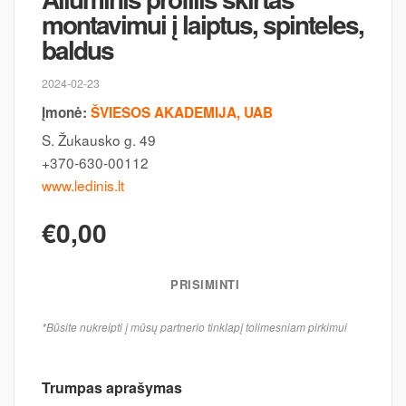
montavimui į laiptus, spinteles,
baldus
2024-02-23
Įmonė:
ŠVIESOS AKADEMIJA, UAB
S. Žukausko g. 49
+370-630-00112
www.ledinis.lt
€0,00
PRISIMINTI
*Būsite nukreipti į mūsų partnerio tinklapį tolimesniam pirkimui
Trumpas aprašymas