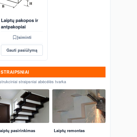
Laiptų pakopos ir
antpakopiai
Įsiminti
Gauti pasiūlymą
STRAIPSNIAI
strukciniai straipsniai abėcėlės tvarka
aiptų pasirinkimas
Laiptų remontas