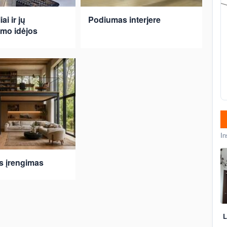
ai ir jų
Podiumas interjere
mo idėjos
In
s įrengimas
L