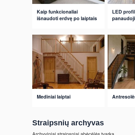
Kaip funkcionaliai
LED profili
išnaudoti erdvę po laiptais
panaudoji
Mediniai laiptai
Antresolė
Straipsnių archyvas
Archyviniai straipsniai abėcėlės tvarka