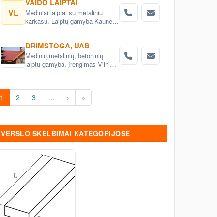
VAIDO LAIPTAI
VL
Mediniai laiptai su metaliniu
karkasu. Laiptų gamyba Kaune.
Klijuotos medienos skydai.
Laiptų projektavimas. Laiptai su
DRIMSTOGA, UAB
metaline laiptasija.
Medinių,metalinių, betoninių
laiptų gamyba, įrengimas Vilniuje
ir rajone.
1
2
3
…
›
»
VERSLO SKELBIMAI KATEGORIJOSE