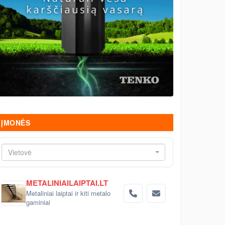
ĮMONĖS
Vietovė
METALINIAILAIPTAI.LT
Metaliniai laiptai ir kiti metalo
gaminiai