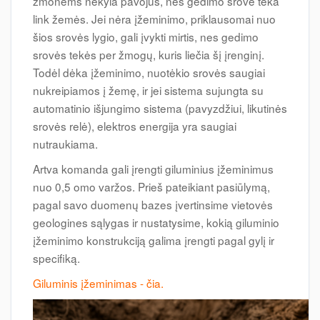
žmonėms nekyla pavojus, nes gedimo srovė teka
link žemės. Jei nėra įžeminimo, priklausomai nuo
šios srovės lygio, gali įvykti mirtis, nes gedimo
srovės tekės per žmogų, kuris liečia šį įrenginį.
Todėl dėka įžeminimo, nuotėkio srovės saugiai
nukreipiamos į žemę, ir jei sistema sujungta su
automatinio išjungimo sistema (pavyzdžiui, likutinės
srovės relė), elektros energija yra saugiai
nutraukiama.
Artva komanda gali įrengti giluminius įžeminimus
nuo 0,5 omo varžos. Prieš pateikiant pasiūlymą,
pagal savo duomenų bazes įvertinsime vietovės
geologines sąlygas ir nustatysime, kokią giluminio
įžeminimo konstrukciją galima įrengti pagal gylį ir
specifiką.
Giluminis įžeminimas - čia.