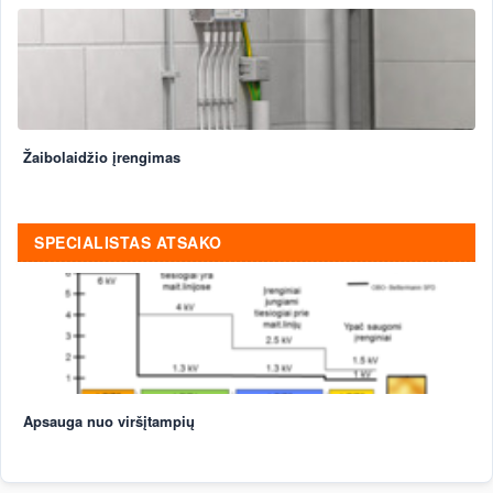
Žaibolaidžio įrengimas
SPECIALISTAS ATSAKO
Apsauga nuo viršįtampių