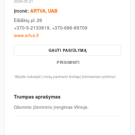
2026-05-21
Įmonė:
ARTVA, UAB
Eišiškių pl. 26
+370-5-2133819, +370-686-89709
www.artva.lt
GAUTI PASIŪLYMĄ
PRISIMINTI
*Būsite nukreipti į mūsų partnerio tinklapį tolimesniam pirkimui
Trumpas aprašymas
Giluminio įžeminimo įrengimas Vilniuje,