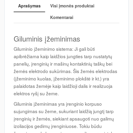
Aprašymas
Visi įmonės produktai
Komentarai
Giluminis įžeminimas
Giluminio įžeminimo sistema: Ji gali būti
apibrėžiama kaip laidžios jungties tarp nustatytų
panelių, įrenginių ir mašinų kontaktinių taškų bei
žemės elektrodo sukūrimas. Šis žemės elektrodas
(įžeminimo kuolas, įžeminimo plokštė ir kt.) yra
palaidotas žemėje kaip laidžioji dalis ir realizuoja
elektros ryšį su žeme.
Giluminis įžeminimas yra įrenginio korpuso
sujungimas su žeme, sukuriant laidžią jungtį tarp
įrenginių ir žemės, siekiant apsaugoti nuo galimų
izoliacijos gedimų įrenginiuose. Tokiu būdu