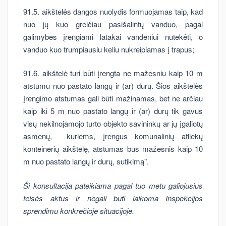
91.5. aikštelės dangos nuolydis formuojamas taip, kad
nuo jų kuo greičiau pasišalintų vanduo, pagal
galimybes įrengiami latakai vandeniui nutekėti, o
vanduo kuo trumpiausiu keliu nukreipiamas į trapus;
91.6. aikštelė turi būti įrengta ne mažesniu kaip 10 m
atstumu nuo pastato langų ir (ar) durų. Šios aikštelės
įrengimo atstumas gali būti mažinamas, bet ne arčiau
kaip iki 5 m nuo pastato langų ir (ar) durų tik gavus
visų nekilnojamojo turto objekto savininkų ar jų įgaliotų
asmenų, kuriems, įrengus komunalinių atliekų
konteinerių aikštelę, atstumas bus mažesnis kaip 10
m nuo pastato langų ir durų, sutikimą".
Ši konsultacija pateikiama pagal tuo metu galiojusius
teisės aktus ir negali būti laikoma Inspekcijos
sprendimu konkrečioje situacijoje.