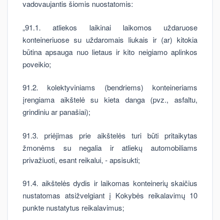
vadovaujantis šiomis nuostatomis:
„91.1. atliekos laikinai laikomos uždaruose
konteineriuose su uždaromais liukais ir (ar) kitokia
būtina apsauga nuo lietaus ir kito neigiamo aplinkos
poveikio;
91.2. kolektyviniams (bendriems) konteineriams
įrengiama aikštelė su kieta danga (pvz., asfaltu,
grindiniu ar panašiai);
91.3. priėjimas prie aikštelės turi būti pritaikytas
žmonėms su negalia ir atliekų automobiliams
privažiuoti, esant reikalui, - apsisukti;
91.4. aikštelės dydis ir laikomas konteinerių skaičius
nustatomas atsižvelgiant į Kokybės reikalavimų 10
punkte nustatytus reikalavimus;