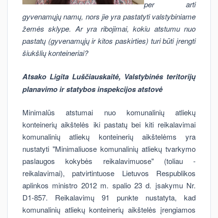
per arti
gyvenamųjų namų, nors jie yra pastatyti valstybiniame
žemės sklype. Ar yra ribojimai, kokiu atstumu nuo
pastatų (gyvenamųjų ir kitos paskirties) turi būti įrengti
šiukšlių konteineriai?
Atsako Ligita Luščiauskaitė, Valstybinės teritorijų
planavimo ir statybos inspekcijos atstovė
Minimalūs atstumai nuo komunalinių atliekų
konteinerių aikštelės iki pastatų bei kiti reikalavimai
komunalinių atliekų konteinerių aikštelėms yra
nustatyti "Minimaliuose komunalinių atliekų tvarkymo
paslaugos kokybės reikalavimuose" (toliau -
reikalavimai), patvirtintuose Lietuvos Respublikos
aplinkos ministro 2012 m. spalio 23 d. įsakymu Nr.
D1-857. Reikalavimų 91 punkte nustatyta, kad
komunalinių atliekų konteinerių aikštelės įrengiamos