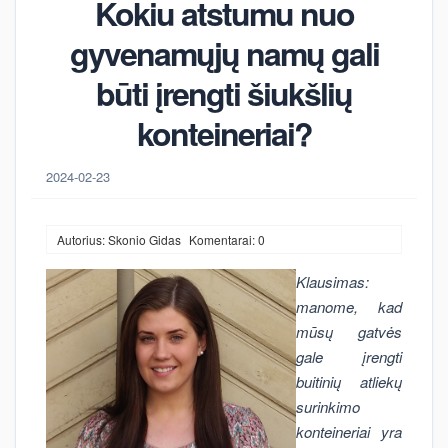
Kokiu atstumu nuo
gyvenamųjų namų gali
būti įrengti šiukšlių
konteineriai?
2024-02-23
Autorius: Skonio Gidas
Komentarai: 0
Klausimas:
manome, kad
mūsų gatvės
gale įrengti
buitinių atliekų
surinkimo
konteineriai yra