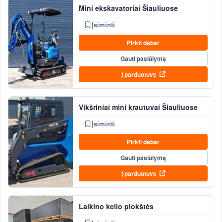
Mini ekskavatoriai Šiauliuose
Įsiminti
Pirkti dabar
Gauti pasiūlymą
Į parduotuvę
Vikšriniai mini krautuvai Šiauliuose
Įsiminti
Pirkti dabar
Gauti pasiūlymą
Į parduotuvę
Laikino kelio plokštės