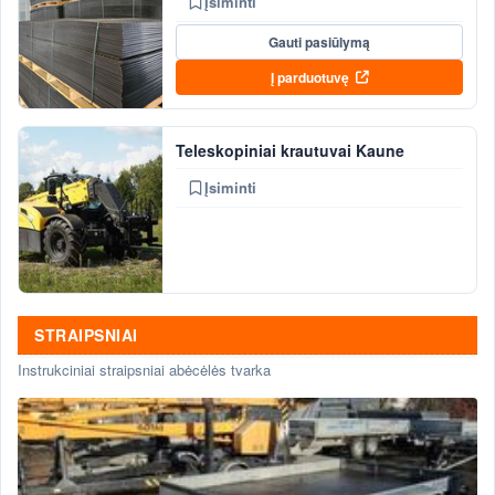
Įsiminti
Gauti pasiūlymą
Į parduotuvę
Teleskopiniai krautuvai Kaune
Įsiminti
STRAIPSNIAI
Instrukciniai straipsniai abėcėlės tvarka