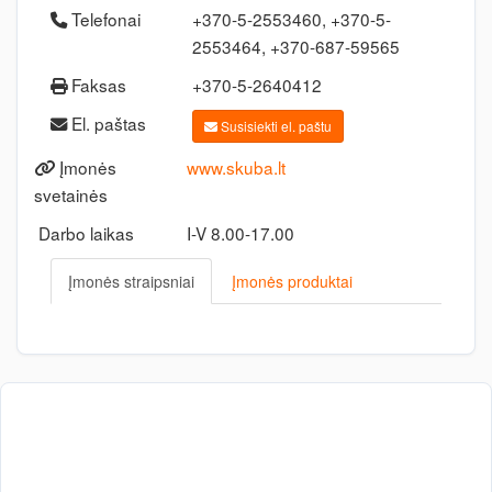
Telefonai
+370-5-2553460, +370-5-
2553464, +370-687-59565
Faksas
+370-5-2640412
El. paštas
Susisiekti el. paštu
Įmonės
www.skuba.lt
svetainės
Darbo laikas
I-V 8.00-17.00
Įmonės straipsniai
Įmonės produktai