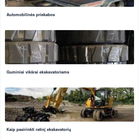
Automobilinės priekabos
Guminiai vikšrai ekskavatoriams
Kaip pasirinkti ratinį ekskavatorių