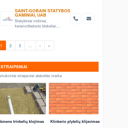
SAINT-GOBAIN STATYBOS
GAMINIAI, UAB
Statybiniai mišiniai,
keramzitbetonio blokeliai,
mineralinė vata, gipskartonio
sistemos
1
2
3
…
›
»
STRAIPSNIAI
strukciniai straipsniai abėcėlės tvarka
kmens trinkelių klojimas
Klinkerio plytelių klijavimas