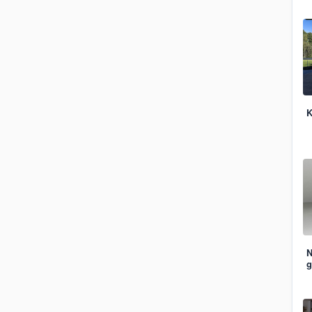
K
N
g