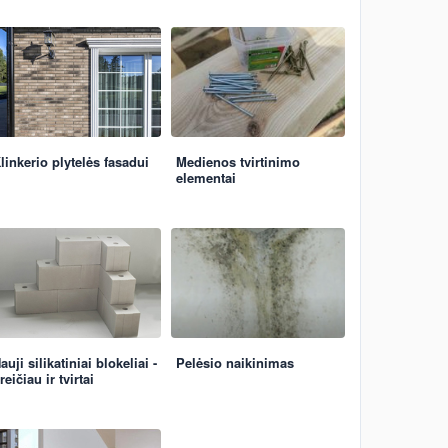
linkerio plytelės fasadui
Medienos tvirtinimo
elementai
auji silikatiniai blokeliai -
Pelėsio naikinimas
reičiau ir tvirtai