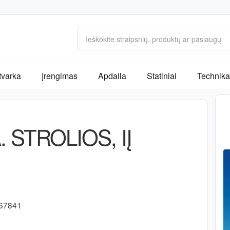
tvarka
Įrengimas
Apdaila
Statiniai
Technika 
 STROLIOS, IĮ
2
167841