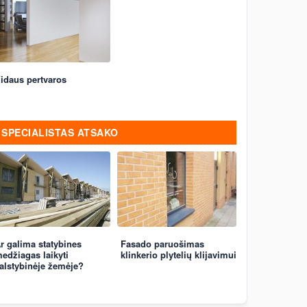
idaus pertvaros
SPECIALISTAS ATSAKO
r galima statybines
Fasado paruošimas
edžiagas laikyti
klinkerio plytelių klijavimui
alstybinėje žemėje?