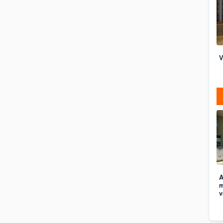
V
A
m
v