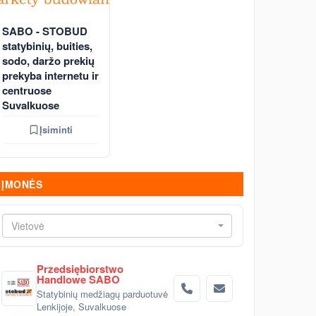
SABO - STOBUD
statybinių, buities,
sodo, daržo prekių
prekyba internetu ir
centruose
Suvalkuose
Įsiminti
ĮMONĖS
Vietovė
Przedsiębiorstwo
Handlowe SABO
Statybinių medžiagų parduotuvė
Lenkijoje, Suvalkuose