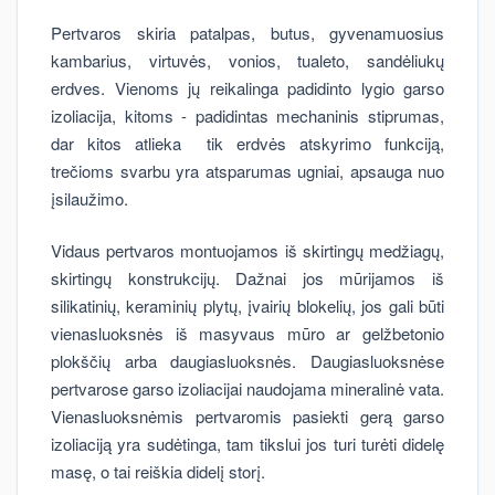
Pertvaros skiria patalpas, butus, gyvenamuosius
kambarius, virtuvės, vonios, tualeto, sandėliukų
erdves. Vienoms jų reikalinga padidinto lygio garso
izoliacija, kitoms - padidintas mechaninis stiprumas,
dar kitos atlieka tik erdvės atskyrimo funkciją,
trečioms svarbu yra atsparumas ugniai, apsauga nuo
įsilaužimo.
Vidaus pertvaros montuojamos iš skirtingų medžiagų,
skirtingų konstrukcijų. Dažnai jos mūrijamos iš
silikatinių, keraminių plytų, įvairių blokelių, jos gali būti
vienasluoksnės iš masyvaus mūro ar gelžbetonio
plokščių arba daugiasluoksnės. Daugiasluoksnėse
pertvarose garso izoliacijai naudojama mineralinė vata.
Vienasluoksnėmis pertvaromis pasiekti gerą garso
izoliaciją yra sudėtinga, tam tikslui jos turi turėti didelę
masę, o tai reiškia didelį storį.