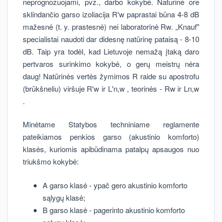
neprognozuojami, pvz., darbo kokybė. Natūrinė ore
sklindančio garso izoliacija R'w paprastai būna 4-8 dB
mažesnė (t. y. prastesnė) nei laboratorinė Rw. „Knauf"
specialistai naudoti dar didesnę natūrinę pataisą - 8-10
dB. Taip yra todėl, kad Lietuvoje nemažą įtaką daro
pertvaros surinkimo kokybė, o gerų meistrų nėra
daug! Natūrinės vertės žymimos R raide su apostrofu
(brūkšneliu) viršuje R'w ir L'n,w , teorinės - Rw ir Ln,w
.
Minėtame Statybos techniniame reglamente
pateikiamos penkios garso (akustinio komforto)
klasės, kuriomis apibūdinama patalpų apsaugos nuo
triukšmo kokybė:
A garso klasė - ypač gero akustinio komforto
sąlygų klasė;
B garso klasė - pagerinto akustinio komforto