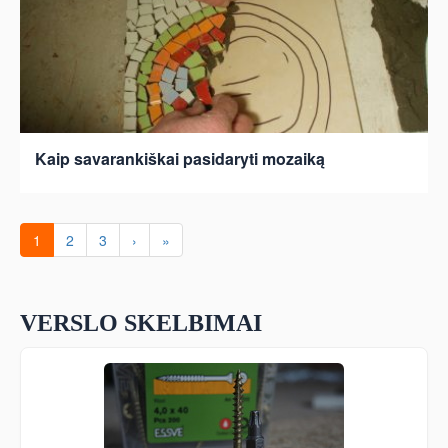
Kaip savarankiškai pasidaryti mozaiką
1
2
3
›
»
VERSLO SKELBIMAI