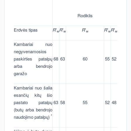
Rodiklis
Erdvės tipas
R
'
R
'
R
'
R
'
R
'
w
w
w
w
w
Kambariai nuo
negyvenamosios
paskirties patalpų
68
63
60
55
52
arba bendrojo
garažo
Kambariai nuo šalia
esančių kitų šio
pastato patalpų
63
58
55
52
48
(butų arba bendrojo
*
naudojimo patalpų)