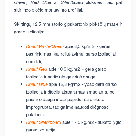
Green,
Red,
Blue
ar
Silentboard
plokštės, taip pat
skirtingo pločio montavimo profiliai.
Skirtingų 12,5 mm storio gipskartonio plokščių masė ir
garso izoliacija:
Knauf White
/
Green
apie 8,5 kg/m2 - geras
pasirinkimas, kai reikalavimai garso izoliacijai
nedideli;
Knauf Red
apie 10,0 kg/m2 - gera garso
izoliacija ir padidinta gaisrinė sauga;
Knauf Blue
apie 12,8 kg/m2 - ypač gera garso
izoliacija ir didelis atsparumas smūgiams, bei
gaisrinė sauga ir dar papildomai plokštė
impregnuota, tad galima naudoti drėgnose
patalpose;
Knauf Silentboard
apie 17,5 kg/m2 - aukšto lygio
garso izoliacija;