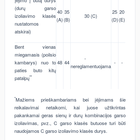
Įėjimo į butą durys
(durų garso
40
35
25
20
izoliavimo klasės
30 (C)
(A)
(B)
(D)
(E)
nustatomos
atskirai)
Bent vienas
miegamasis (poilsio
-
kambarys) nuo to
48
44
-
-
nereglamentuojama
paties buto kitų
**
patalpų
*
Mažiems prieškambariams bei įėjimams šie
reikalavimai netaikomi, kai juose užtikrintas
pakankamai geras sienų ir durų kombinacijos garso
izoliavimas, pvz., C garso klasės butuose turi būti
naudojamos C garso izoliavimo klasės durys.