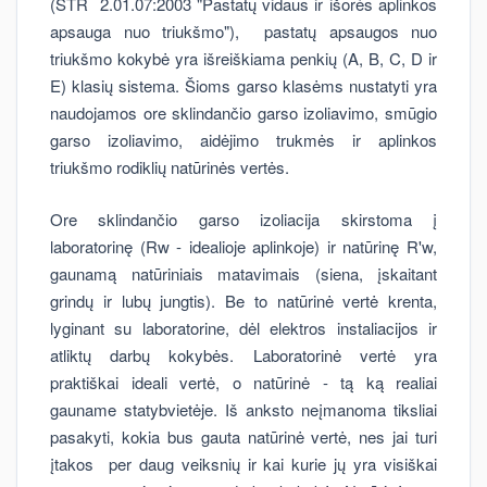
(STR 2.01.07:2003 "Pastatų vidaus ir išorės aplinkos
apsauga nuo triukšmo"), pastatų apsaugos nuo
triukšmo kokybė yra išreiškiama penkių (A, B, C, D ir
E) klasių sistema. Šioms garso klasėms nustatyti yra
naudojamos ore sklindančio garso izoliavimo, smūgio
garso izoliavimo, aidėjimo trukmės ir aplinkos
triukšmo rodiklių natūrinės vertės.
Ore sklindančio garso izoliacija skirstoma į
laboratorinę (Rw - idealioje aplinkoje) ir natūrinę R'w,
gaunamą natūriniais matavimais (siena, įskaitant
grindų ir lubų jungtis). Be to natūrinė vertė krenta,
lyginant su laboratorine, dėl elektros instaliacijos ir
atliktų darbų kokybės. Laboratorinė vertė yra
praktiškai ideali vertė, o natūrinė - tą ką realiai
gauname statybvietėje. Iš anksto neįmanoma tiksliai
pasakyti, kokia bus gauta natūrinė vertė, nes jai turi
įtakos per daug veiksnių ir kai kurie jų yra visiškai