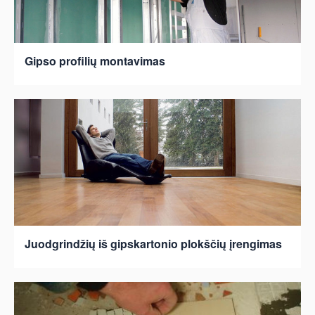
Gipso profilių montavimas
Juodgrindžių iš gipskartonio plokščių įrengimas