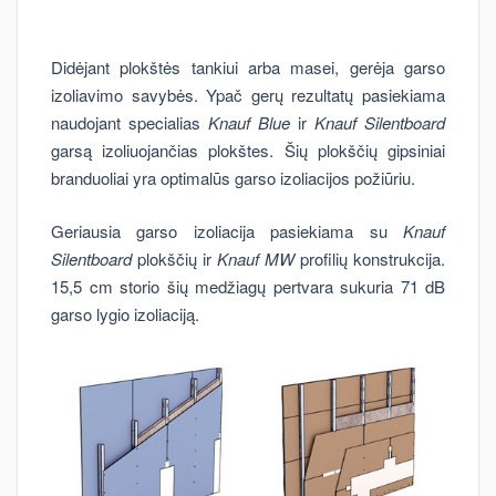
Didėjant plokštės tankiui arba masei, gerėja garso
izoliavimo savybės. Ypač gerų rezultatų pasiekiama
naudojant specialias
Knauf Blue
ir
Knauf Silentboard
garsą izoliuojančias plokštes. Šių plokščių gipsiniai
branduoliai yra optimalūs garso izoliacijos požiūriu.
Geriausia garso izoliacija pasiekiama su
Knauf
Silentboard
plokščių ir
Knauf MW
profilių konstrukcija.
15,5 cm storio šių medžiagų pertvara sukuria 71 dB
garso lygio izoliaciją.