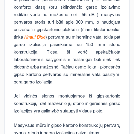
komforto klasę (oru sklindančio garso izoliavimo
rodiklio vertė ne mažesnė nei 55 dB ) masyvios
pertvaros storis turi būti apie 300 mm, o naudojant
universalių gipskartonio plokščių (šiam tikslui idealiai
tinka
Knauf Blue
) pertvarą su mineraline vata, tokia pat
garso izoliacija pasiekiama su 150 mm storio
konstrukcija. Tiesa, ši vertė apskaičiuota
laboratorinėmis sąlygomis ir realiai gali būti šiek tiek
didesnė arba mažesnė. Tačiau esmė lieka - plonesnės
gipso kartono pertvaros su mineraline vata pasižymi
gera garso izoliacija.
Jei vidinės sienos montuojamos iš gipskartonio
konstrukcijų, dėl mažesnio jų storio ir geresnės garso
izoliacijos yra galimybė sutaupyti vidaus ploto.
Masyvaus mūro ir gipso kartono konstrukcijų pertvarų
svorio, storio ir garso izoliacijos palyginimas: