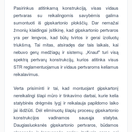
Pasirinkus atitinkamą konstrukciją, visas vidaus
pertvaras su reikalingomis savybėmis galima
sumontuoti iš gipskartonio plokščių. Dar nemažai
žmonių klaidingai įsitikinę, kad gipskartonio pertvaros
yra per lengvos, kad būtų tvirtos ir gerai izoliuotų
triukšmą. Tai mitas, atsiradęs dar tais laikais, kai
nebuvo gerų medžiagų ir sistemų. „Knauf" turi visą
spektrą pertvarų konstrukcijų, kurios atitinka visus
STR reglamentuojamus ir vidaus pertvaroms keliamus
reikalavimus.
Verta prisiminti ir tai, kad montuojant gipskartonį
nereikalingi šlapi mūro ir tinkavimo darbai, kurie kelia
statybinės drėgmės lygį ir reikalauja papildomo laiko
jai išdžiūti. Dėl eliminuotų šlapių procesų gipskartonio
konstrukcijos vadinamos sausąja statyba.
Daugiasluoksnės gipskartonio pertvaros, būdamos