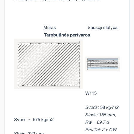
Mūras
Sausoji statyba
Tarpbutinės pertvaros
W115
Svoris:
58
kg/m2
Storis: 155 mm,
Svoris
∼
575 kg/m2
Rw = 69,7 d
Profiliai: 2 x CW
Storis: 320 mm,