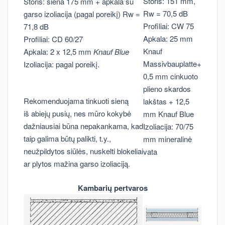
Storis: 151 mm,
Storis: siena 175 mm + apkala su
Rw = 70,5 dB
garso izoliacija (pagal poreikį) Rw =
Profiliai: CW 75
71,8 dB
Apkala: 25 mm
Profiliai: CD 60/27
Knauf
Apkala: 2 x 12,5 mm
Knauf Blue
Massivbauplatte+
Izoliacija: pagal poreikį.
0,5 mm cinkuoto
plieno skardos
Rekomenduojama tinkuoti sieną
lakštas + 12,5
iš abiejų pusių, nes mūro kokybė
mm Knauf Blue
dažniausiai būna nepakankama, kad
Izoliacija: 70/75
taip galima būtų palikti, t.y.,
mm mineralinė
neužpildytos siūlės, nuskelti blokeliai
vata
ar plytos mažina garso izoliaciją.
Kambarių pertvaros