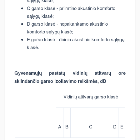
sąlygų klasė;
C garso klasė - priimtino akustinio komforto
sąlygų klasė;
D garso klasė - nepakankamo akustinio
komforto sąlygų klasė;
E garso klasė - ribinio akustinio komforto sąlygų
klasė.
Gyvenamųjų pastatų vidinių atitvarų ore
sklindančio garso izoliavimo reikšmės, dB
Vidinių atitvarų garso klasė
A
B
C
D
E