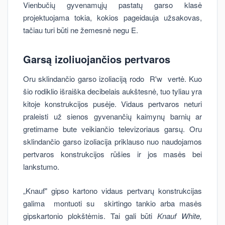
Vienbučių gyvenamųjų pastatų garso klasė
projektuojama tokia, kokios pageidauja užsakovas,
tačiau turi būti ne žemesnė negu E.
Garsą izoliuojančios pertvaros
Oru sklindančio garso izoliaciją rodo R'w vertė. Kuo
šio rodiklio išraiška decibelais aukštesnė, tuo tyliau yra
kitoje konstrukcijos pusėje. Vidaus pertvaros neturi
praleisti už sienos gyvenančių kaimynų barnių ar
gretimame bute veikiančio televizoriaus garsų. Oru
sklindančio garso izoliacija priklauso nuo naudojamos
pertvaros konstrukcijos rūšies ir jos masės bei
lankstumo.
„Knauf" gipso kartono vidaus pertvarų konstrukcijas
galima montuoti su skirtingo tankio arba masės
gipskartonio plokštėmis. Tai gali būti
Knauf White,