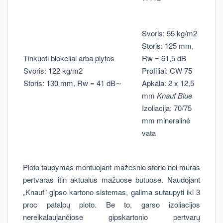
Svoris: 55 kg/m2
Storis: 125 mm,
Tinkuoti blokeliai arba plytos
Rw = 61,5 dB
Svoris: 122 kg/m2
Profiliai: CW 75
Storis: 130 mm, Rw = 41 dB∼
Apkala: 2 x 12,5
mm
Knauf Blue
Izoliacija: 70/75
mm mineralinė
vata
Ploto taupymas montuojant mažesnio storio nei mūras
pertvaras itin aktualus mažuose butuose. Naudojant
„Knauf" gipso kartono sistemas, galima sutaupyti iki 3
proc patalpų ploto. Be to, garso izoliacijos
nereikalaujančiose gipskartonio pertvarų