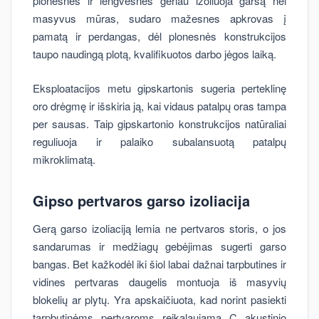
plonesnės ir lengvesnės geriau izoliuoja garsą nei
masyvus mūras, sudaro mažesnes apkrovas į
pamatą ir perdangas, dėl plonesnės konstrukcijos
taupo naudingą plotą, kvalifikuotos darbo jėgos laiką.
Eksploatacijos metu gipskartonis sugeria perteklinę
oro drėgmę ir išskiria ją, kai vidaus patalpų oras tampa
per sausas. Taip gipskartonio konstrukcijos natūraliai
reguliuoja ir palaiko subalansuotą patalpų
mikroklimatą.
Gipso pertvaros garso izoliacija
Gerą garso izoliaciją lemia ne pertvaros storis, o jos
sandarumas ir medžiagų gebėjimas sugerti garso
bangas. Bet kažkodėl iki šiol labai dažnai tarpbutines ir
vidines pertvaras daugelis montuoja iš masyvių
blokelių ar plytų. Yra apskaičiuota, kad norint pasiekti
tarpbutinėms pertvaroms reikalaujamą C akustinio