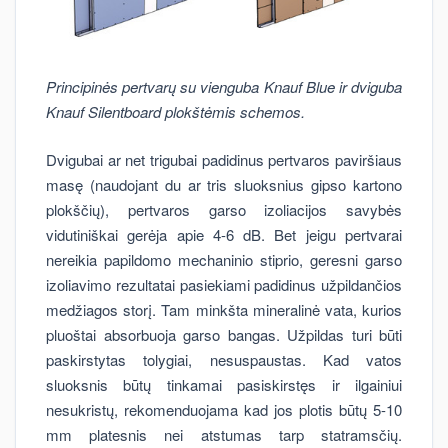
Principinės pertvarų su vienguba Knauf Blue ir dviguba
Knauf Silentboard plokštėmis schemos.
Dvigubai ar net trigubai padidinus pertvaros paviršiaus
masę (naudojant du ar tris sluoksnius gipso kartono
plokščių), pertvaros garso izoliacijos savybės
vidutiniškai gerėja apie 4-6 dB. Bet jeigu pertvarai
nereikia papildomo mechaninio stiprio, geresni garso
izoliavimo rezultatai pasiekiami padidinus užpildančios
medžiagos storį. Tam minkšta mineralinė vata, kurios
pluoštai absorbuoja garso bangas. Užpildas turi būti
paskirstytas tolygiai, nesuspaustas. Kad vatos
sluoksnis būtų tinkamai pasiskirstęs ir ilgainiui
nesukristų, rekomenduojama kad jos plotis būtų 5-10
mm platesnis nei atstumas tarp statramsčių.