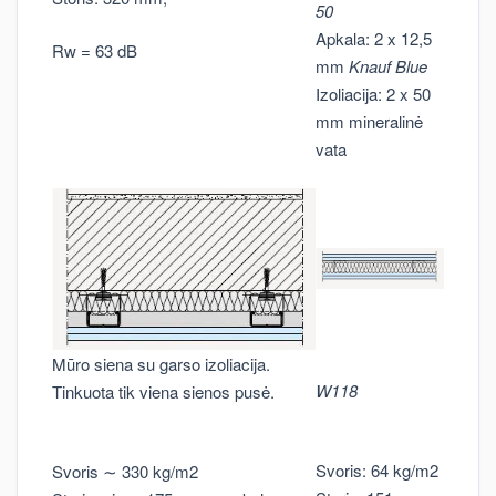
50
Apkala: 2 x 12,5
Rw = 63 dB
mm
Knauf Blue
Izoliacija: 2 x 50
mm mineralinė
vata
Mūro siena su garso izoliacija.
W118
Tinkuota tik viena sienos pusė.
Svoris: 64 kg/m2
Svoris ∼ 330 kg/m2