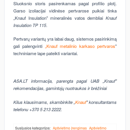
Sluoksnio storis pasirenkamas pagal profilio plotį.
Garso izoliacijai vidinėse pertvarose puikiai tinka
„Knauf Insulation" mineralinės vatos dembliai
Knauf
Insulation TP 115
.
Pertvarų variantų yra labai daug, sistemos pasirinkimą
gali palengvinti
„Knauf metalinio karkaso pertvaros
"
techniniame lape pateikti variantai.
ASA.LT informacija, parengta pagal UAB „Knauf"
rekomendacijas, gamintojų nuotraukos ir brėžiniai
Kilus klausimams, skambinkite „
Knauf
" konsultantams
telefonu +370 5 213 2222.
Susijusios kategorijos:
Apšvietimo įrengimas
Apšvietimo