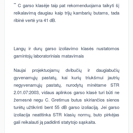
**
C garso klasėje taip pat rekomenduojama taikyti šį
reikalavimą daugiau kaip trijų kambarių butams, tada
ribinė vertė yra 41 dB.
Langų ir durų garso izoliavimo klasės nustatomos
gamintojų laboratoriniais matavimais
Naujai projektuojamų dvibučių ir daugiabučių
gyvenamųjų pastatų, kai kurių triukšmui jautrių
negyvenamųjų pastatų, nurodytų minėtame STR
2.01.07:2003, vidaus aplinkos garso klasė turi būti ne
žemesnė negu C. Gretimus butus skiriančios sienos
turėtų užtikrinti bent 55 dB garso izoliaciją. Jei garso
izoliacija neatitinka STR klasių normų, buto pirkėjas
gali reikalauti ją padidinti statytojo sąskaita.