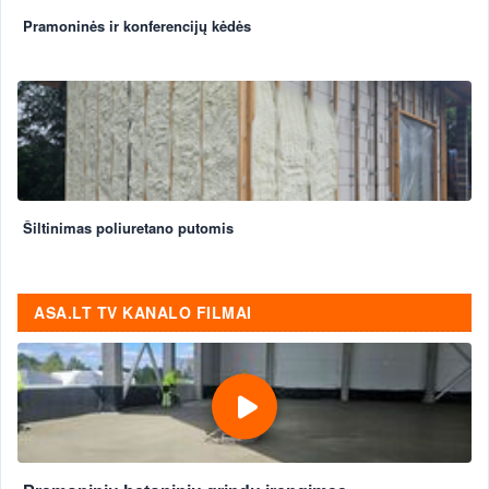
Pramoninės ir konferencijų kėdės
Šiltinimas poliuretano putomis
ASA.LT TV KANALO FILMAI