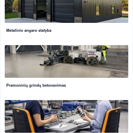
Metalinio angaro statyba
Pramoninių grindų betonavimas