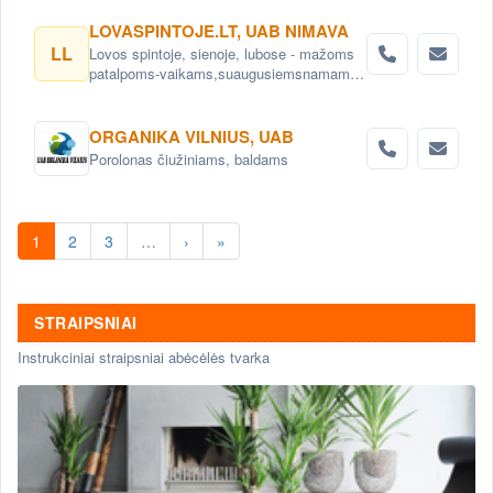
LOVASPINTOJE.LT, UAB NIMAVA
LL
Lovos spintoje, sienoje, lubose - mažoms
patalpoms-vaikams,suaugusiemsnamams,
biurui. Mechanizmai lovoms.
ORGANIKA VILNIUS, UAB
Porolonas čiužiniams, baldams
1
2
3
…
›
»
STRAIPSNIAI
Instrukciniai straipsniai abėcėlės tvarka