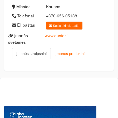
Miestas
Kaunas
Telefonai
+370-656-05138
El. paštas
Susisiekti el. paštu
Įmonės
www.auster.lt
svetainės
Įmonės straipsniai
Įmonės produktai