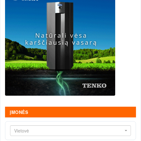
ĮMONĖS
Vietovė