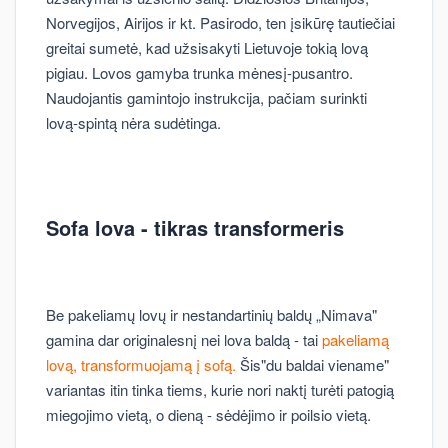
Norvegijos, Airijos ir kt. Pasirodo, ten įsikūrę tautiečiai
greitai sumetė, kad užsisakyti Lietuvoje tokią lovą
pigiau. Lovos gamyba trunka mėnesį-pusantro.
Naudojantis gamintojo instrukcija, pačiam surinkti
lovą-spintą nėra sudėtinga.
Sofa lova - tikras transformeris
Be pakeliamų lovų ir nestandartinių baldų „Nimava"
gamina dar originalesnį nei lova baldą - tai
pakeliamą
lovą, transformuojamą į sofą.
Šis"du baldai viename"
variantas itin tinka tiems, kurie nori naktį turėti patogią
miegojimo vietą, o dieną - sėdėjimo ir poilsio vietą.