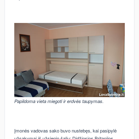
Papildoma vieta miegoti ir erdvės taupymas.
Įmonės vadovas sako buvo nustebęs, kai pasipylė
užsakymai iš užsienio šalių: Didžiosios Britanijos,