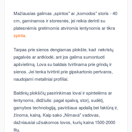
Mažiausias galimas „spintos" ar „komodos" storis - 40
cm, gaminamos ir storesnės, jei reikia derinti su
platesnėmis gretimomis atviromis lentynomis ar tikra
spinta
.
Tarpas prie sienos dengiamas plokšte, kad nekristų
pagalvės ar antklodė, ant jos galima sumontuoti
apšvietimą. Lova su baldais tvirtinama prie grindų ir
sienos. Jei tenka tvirtinti prie gipskartonio pertvaros,
naudojami metaliniai profiliai.
Baldinių plokščių pasirinkimas lovai ir spintelėms ar
lentynoms, didžiulis: pagal spalvą, storį, sudėtį,
gamybos technologiją, paviršiaus apdailą bei faktūrą ir,
žinoma, kainą. Kaip sako „Nimava" vadovas,
dažniausiai užsakomos lovos, kurių kaina 1500-2000
litų.