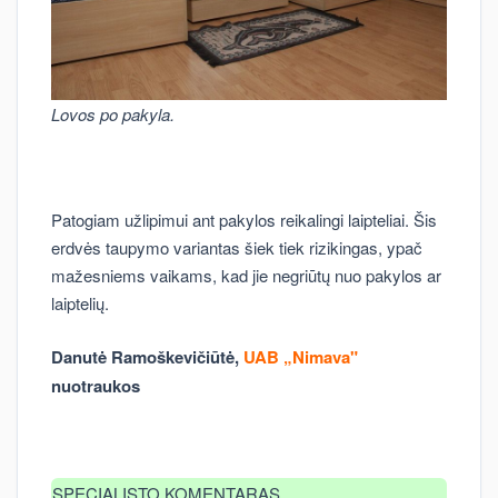
Lovos po pakyla.
Patogiam užlipimui ant pakylos reikalingi laipteliai. Šis
erdvės taupymo variantas šiek tiek rizikingas, ypač
mažesniems vaikams, kad jie negriūtų nuo pakylos ar
laiptelių.
Danutė Ramoškevičiūtė,
UAB „Nimava"
nuotraukos
SPECIALISTO KOMENTARAS