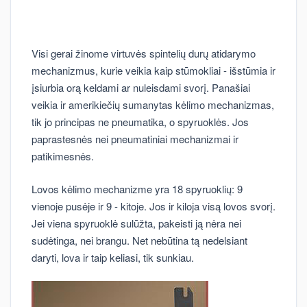
Visi gerai žinome virtuvės spintelių durų atidarymo
mechanizmus, kurie veikia kaip stūmokliai - išstūmia ir
įsiurbia orą keldami ar nuleisdami svorį. Panašiai
veikia ir amerikiečių sumanytas kėlimo mechanizmas,
tik jo principas ne pneumatika, o spyruoklės. Jos
paprastesnės nei pneumatiniai mechanizmai ir
patikimesnės.
Lovos kėlimo mechanizme yra 18 spyruoklių: 9
vienoje pusėje ir 9 - kitoje. Jos ir kiloja visą lovos svorį.
Jei viena spyruoklė sulūžta, pakeisti ją nėra nei
sudėtinga, nei brangu. Net nebūtina tą nedelsiant
daryti, lova ir taip keliasi, tik sunkiau.