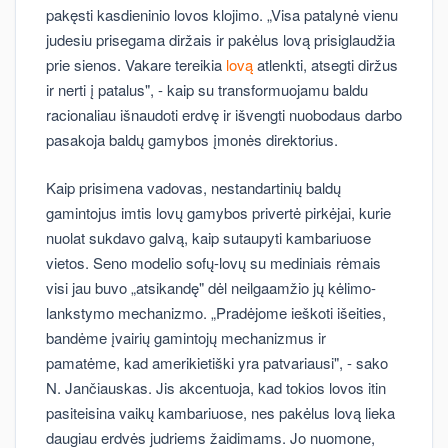
pakęsti kasdieninio lovos klojimo. „Visa patalynė vienu
judesiu prisegama diržais ir pakėlus lovą prisiglaudžia
prie sienos. Vakare tereikia
lovą
atlenkti, atsegti diržus
ir nerti į patalus", - kaip su transformuojamu baldu
racionaliau išnaudoti erdvę ir išvengti nuobodaus darbo
pasakoja baldų gamybos įmonės direktorius.
Kaip prisimena vadovas, nestandartinių baldų
gamintojus imtis lovų gamybos privertė pirkėjai, kurie
nuolat sukdavo galvą, kaip sutaupyti kambariuose
vietos. Seno modelio sofų-lovų su mediniais rėmais
visi jau buvo „atsikandę" dėl neilgaamžio jų kėlimo-
lankstymo mechanizmo. „Pradėjome ieškoti išeities,
bandėme įvairių gamintojų mechanizmus ir
pamatėme, kad amerikietiški yra patvariausi", - sako
N. Jančiauskas. Jis akcentuoja, kad tokios lovos itin
pasiteisina vaikų kambariuose, nes pakėlus lovą lieka
daugiau erdvės judriems žaidimams. Jo nuomone,