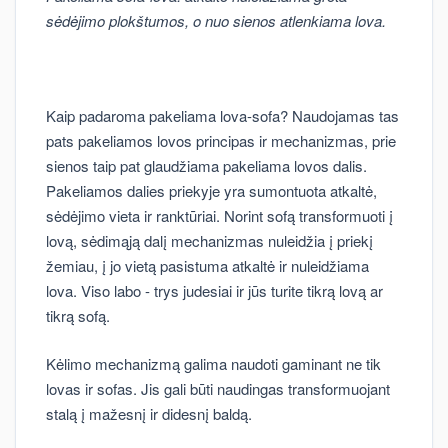
sėdėjimo plokštumos, o nuo sienos atlenkiama lova.
Kaip padaroma pakeliama lova-sofa? Naudojamas tas
pats pakeliamos lovos principas ir mechanizmas, prie
sienos taip pat glaudžiama pakeliama lovos dalis.
Pakeliamos dalies priekyje yra sumontuota atkaltė,
sėdėjimo vieta ir ranktūriai. Norint sofą transformuoti į
lovą, sėdimąją dalį mechanizmas nuleidžia į priekį
žemiau, į jo vietą pasistuma atkaltė ir nuleidžiama
lova. Viso labo - trys judesiai ir jūs turite tikrą lovą ar
tikrą sofą.
Kėlimo mechanizmą galima naudoti gaminant ne tik
lovas ir sofas. Jis gali būti naudingas transformuojant
stalą į mažesnį ir didesnį baldą.