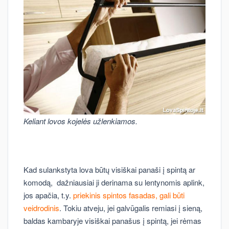
Keliant lovos kojelės užlenkiamos.
Kad sulankstyta lova būtų visiškai panaši į spintą ar
komodą, dažniausiai ji derinama su lentynomis aplink,
jos apačia, t.y.
priekinis spintos fasadas, gali būti
veidrodinis
. Tokiu atveju, jei galvūgalis remiasi į sieną,
baldas kambaryje visiškai panašus į spintą, jei rėmas