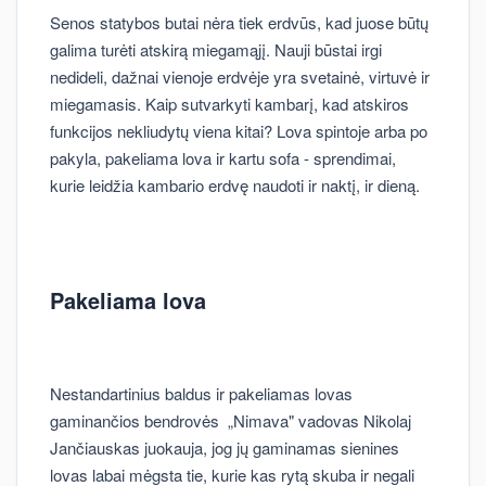
Senos statybos butai nėra tiek erdvūs, kad juose būtų
galima turėti atskirą miegamąjį. Nauji būstai irgi
nedideli, dažnai vienoje erdvėje yra svetainė, virtuvė ir
miegamasis. Kaip sutvarkyti kambarį, kad atskiros
funkcijos nekliudytų viena kitai? Lova spintoje arba po
pakyla, pakeliama lova ir kartu sofa - sprendimai,
kurie leidžia kambario erdvę naudoti ir naktį, ir dieną.
Pakeliama lova
Nestandartinius baldus ir pakeliamas lovas
gaminančios bendrovės „Nimava" vadovas Nikolaj
Jančiauskas juokauja, jog jų gaminamas sienines
lovas labai mėgsta tie, kurie kas rytą skuba ir negali