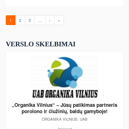
1
2
3
…
›
»
VERSLO SKELBIMAI
„Organika Vilnius“ – Jūsų patikimas partneris
porolono ir čiužinių, baldų gamyboje!
ORGANIKA VILNIUS, UAB
Prisiminti