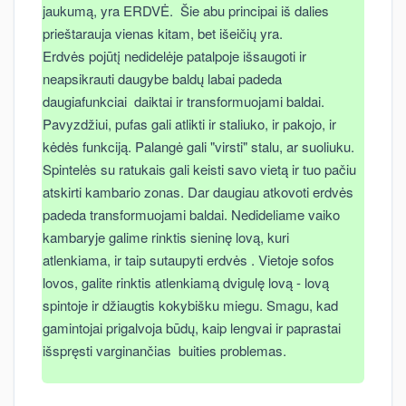
jaukumą, yra ERDVĖ. Šie abu principai iš dalies
prieštarauja vienas kitam, bet išeičių yra.
Erdvės pojūtį nedidelėje patalpoje išsaugoti ir
neapsikrauti daugybe baldų labai padeda
daugiafunkciai daiktai ir transformuojami baldai.
Pavyzdžiui, pufas gali atlikti ir staliuko, ir pakojo, ir
kėdės funkciją. Palangė gali "virsti" stalu, ar suoliuku.
Spintelės su ratukais gali keisti savo vietą ir tuo pačiu
atskirti kambario zonas. Dar daugiau atkovoti erdvės
padeda transformuojami baldai. Nedideliame vaiko
kambaryje galime rinktis sieninę lovą, kuri
atlenkiama, ir taip sutaupyti erdvės . Vietoje sofos
lovos, galite rinktis atlenkiamą dvigulę lovą - lovą
spintoje ir džiaugtis kokybišku miegu. Smagu, kad
gamintojai prigalvoja būdų, kaip lengvai ir paprastai
išspręsti varginančias buities problemas.