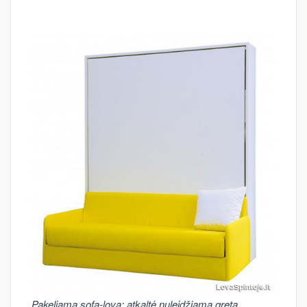
Pakeliama sofa-lova: atkaltė nuleidžiama greta