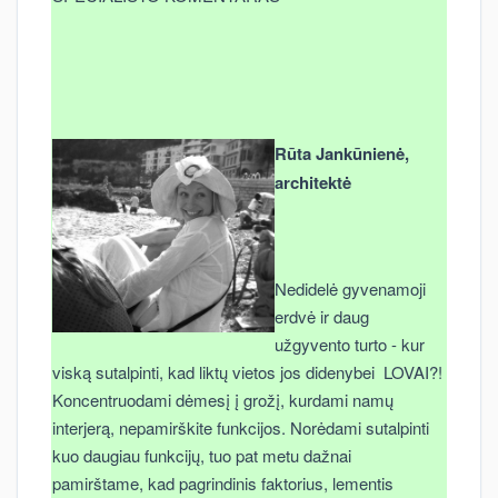
Rūta Jankūnienė,
architektė
Nedidelė gyvenamoji
erdvė ir daug
užgyvento turto - kur
viską sutalpinti, kad liktų vietos jos didenybei LOVAI?!
Koncentruodami dėmesį į grožį, kurdami namų
interjerą, nepamirškite funkcijos. Norėdami sutalpinti
kuo daugiau funkcijų, tuo pat metu dažnai
pamirštame, kad pagrindinis faktorius, lementis