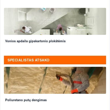
Vonios apdaila gipskartonio plokštėmis
SPECIALISTAS ATSAKO
Poliuretano putų dengimas