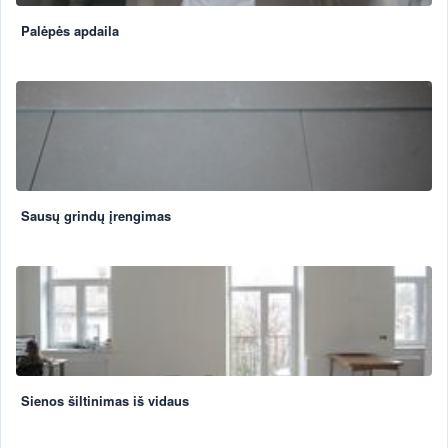
Palėpės apdaila
Sausų grindų įrengimas
Sienos šiltinimas iš vidaus