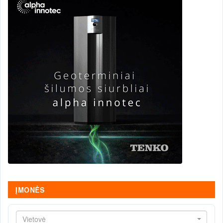
ĮMONĖS
Vietovė