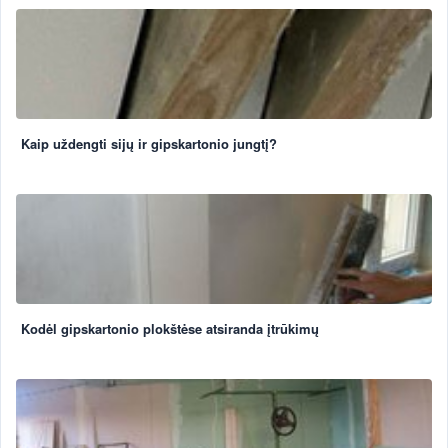
Kaip uždengti sijų ir gipskartonio jungtį?
Kodėl gipskartonio plokštėse atsiranda įtrūkimų