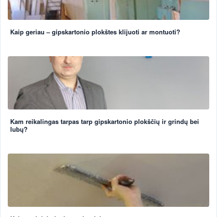
Kaip geriau – gipskartonio plokštes klijuoti ar montuoti?
Kam reikalingas tarpas tarp gipskartonio plokščių ir grindų bei
lubų?