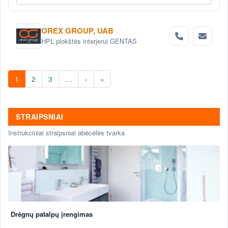
OREX GROUP, UAB
HPL plokštės interjerui GENTAS
1
2
3
…
›
»
STRAIPSNIAI
Instrukciniai straipsniai abėcėlės tvarka
Drėgnų patalpų įrengimas