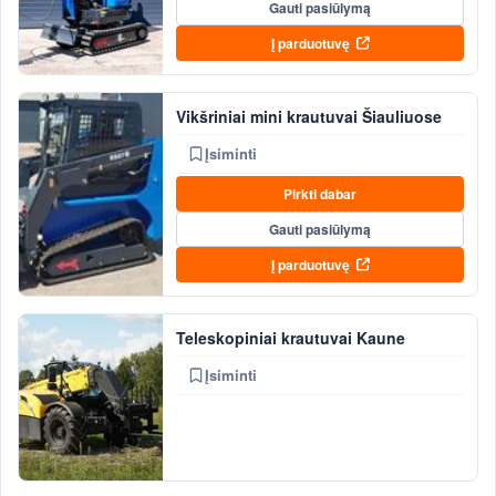
Gauti pasiūlymą
Į parduotuvę
Vikšriniai mini krautuvai Šiauliuose
Įsiminti
Pirkti dabar
Gauti pasiūlymą
Į parduotuvę
Teleskopiniai krautuvai Kaune
Įsiminti