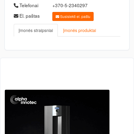
Telefonai
+370-5-2340297
El. paštas
Susisiekti el. paštu
Įmonės straipsniai
Įmonės produktai