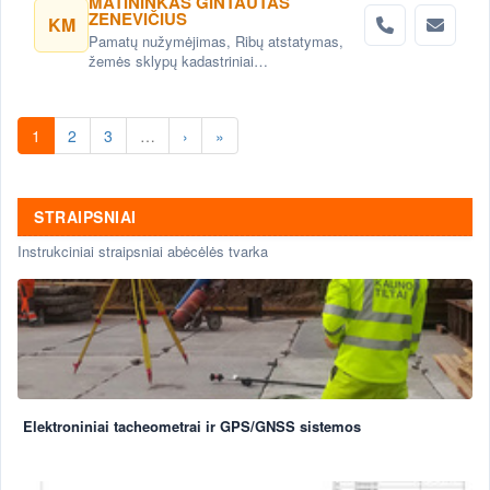
MATININKAS GINTAUTAS
ZENEVIČIUS
KM
Pamatų nužymėjimas, Ribų atstatymas,
žemės sklypų kadastriniai
matavimai,topografiniai planai, Statinių
kadastriniai matavimai (Inventorizacija)
Vilniuje.
1
2
3
…
›
»
STRAIPSNIAI
Instrukciniai straipsniai abėcėlės tvarka
Elektroniniai tacheometrai ir GPS/GNSS sistemos