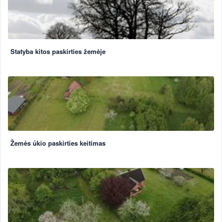
Statyba kitos paskirties žemėje
Žemės ūkio paskirties keitimas