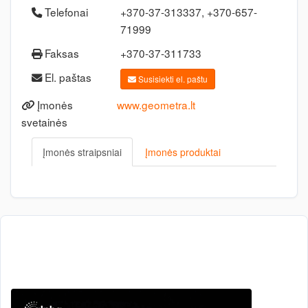
Telefonai
+370-37-313337, +370-657-
71999
Faksas
+370-37-311733
El. paštas
Susisiekti el. paštu
Įmonės
www.geometra.lt
svetainės
Įmonės straipsniai
Įmonės produktai