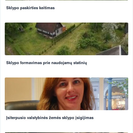
Sklypo paskirties keitimas
Sklypo formavimas prie naudojamų statinių
Įsiterpusio valstybinės žemės sklypo įsigijimas