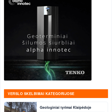
VERSLO SKELBIMAI KATEGORIJOSE
Geologiniai tyrimai Klaipėdoje