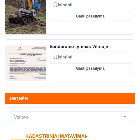
Įsiminti
Gauti pasiūlymą
Sandarumo tyrimas Vilniuje
Įsiminti
Gauti pasiūlymą
ĮMONĖS
Vietovė
KADASTRINIAI MATAVIMAI-