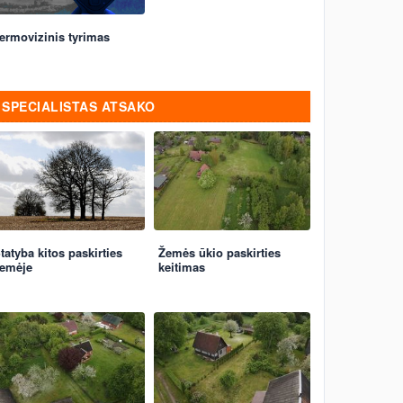
ermovizinis tyrimas
SPECIALISTAS ATSAKO
tatyba kitos paskirties
Žemės ūkio paskirties
emėje
keitimas