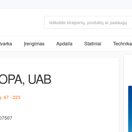
tvarka
Įrengimas
Apdaila
Statiniai
Technika 
OPA, UAB
. 47 - 223
207507