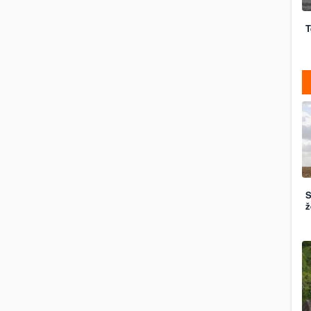
T
S
ž