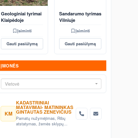
Geologiniai tyrimai
Sandarumo tyrimas
Klaipėdoje
Vilniuje
Įsiminti
Įsiminti
Gauti pasiūlymą
Gauti pasiūlymą
ĮMONĖS
Vietovė
KADASTRINIAI
MATAVIMAI- MATININKAS
GINTAUTAS ZENEVIČIUS
KM
Pamatų nužymėjimas, Ribų
atstatymas, žemės sklypų
kadastriniai
matavimai,topografiniai planai,