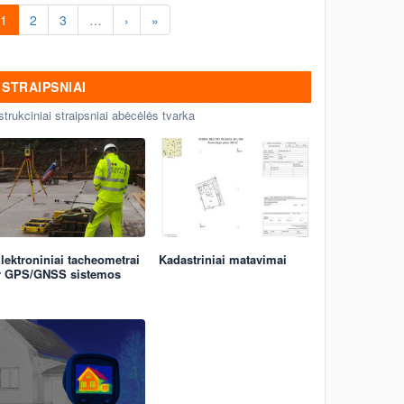
Statinių kadastriniai matavimai
1
2
3
…
›
»
(Inventorizacija) Vilniuje.
STRAIPSNIAI
strukciniai straipsniai abėcėlės tvarka
lektroniniai tacheometrai
Kadastriniai matavimai
r GPS/GNSS sistemos