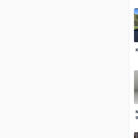
K
N
g