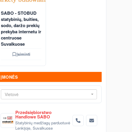
SABO - STOBUD
statybinių, buities,
sodo, daržo prekių
prekyba internetu ir
centruose
Suvalkuose
Įsiminti
ĮMONĖS
Vietovė
Przedsiębiorstwo
Handlowe SABO
Statybinių medžiagų parduotuvė
Lenkijoje, Suvalkuose