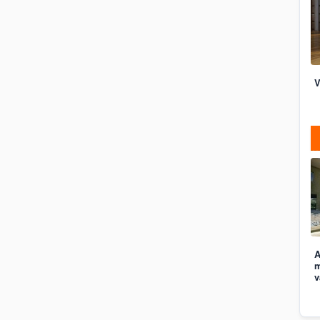
V
A
m
v