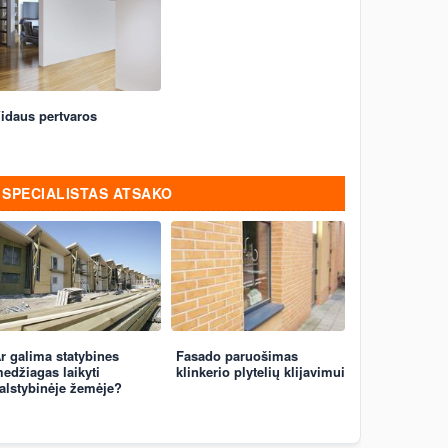
idaus pertvaros
SPECIALISTAS ATSAKO
r galima statybines
Fasado paruošimas
edžiagas laikyti
klinkerio plytelių klijavimui
alstybinėje žemėje?