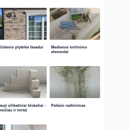
linkerio plytelės fasadui
Medienos tvirtinimo
elementai
auji silikatiniai blokeliai -
Pelėsio naikinimas
reičiau ir tvirtai