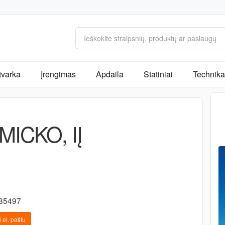
tvarka
Įrengimas
Apdaila
Statiniai
Technika 
MICKO, IĮ
5
385497
 el. paštu