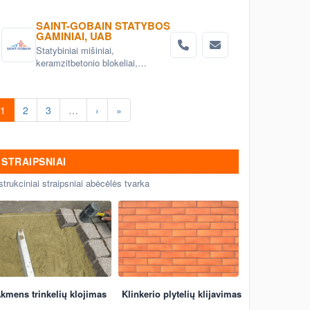
SAINT-GOBAIN STATYBOS
GAMINIAI, UAB
Statybiniai mišiniai,
keramzitbetonio blokeliai,
mineralinė vata, gipskartonio
sistemos
1
2
3
…
›
»
STRAIPSNIAI
strukciniai straipsniai abėcėlės tvarka
kmens trinkelių klojimas
Klinkerio plytelių klijavimas