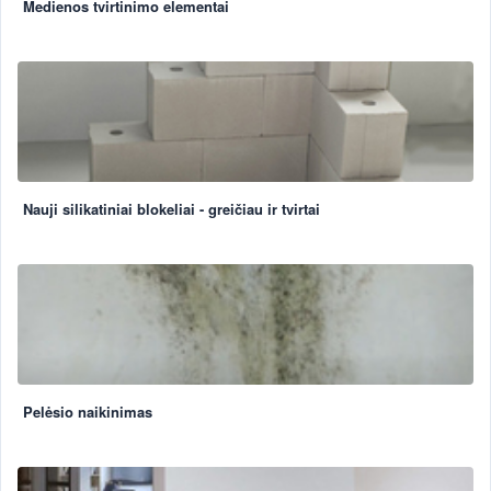
Medienos tvirtinimo elementai
Nauji silikatiniai blokeliai - greičiau ir tvirtai
Pelėsio naikinimas