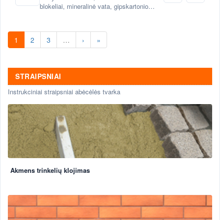
blokeliai, mineralinė vata, gipskartonio
sistemos
1
2
3
…
›
»
STRAIPSNIAI
Instrukciniai straipsniai abėcėlės tvarka
Akmens trinkelių klojimas