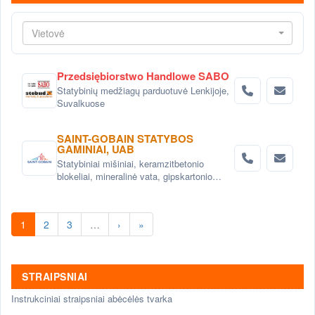
Vietovė
Przedsiębiorstwo Handlowe SABO
Statybinių medžiagų parduotuvė Lenkijoje,
Suvalkuose
SAINT-GOBAIN STATYBOS
GAMINIAI, UAB
Statybiniai mišiniai, keramzitbetonio
blokeliai, mineralinė vata, gipskartonio
sistemos
1
2
3
…
›
»
STRAIPSNIAI
Instrukciniai straipsniai abėcėlės tvarka