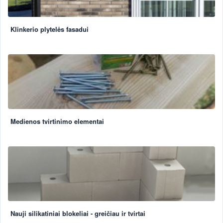
Klinkerio plytelės fasadui
Medienos tvirtinimo elementai
Nauji silikatiniai blokeliai - greičiau ir tvirtai