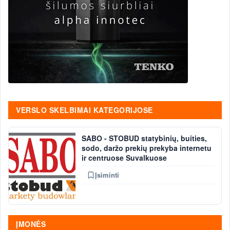
VERSLO SKELBIMAI KATEGORIJOSE
SABO - STOBUD statybinių, buities,
sodo, daržo prekių prekyba internetu
ir centruose Suvalkuose
Įsiminti
ĮMONĖS