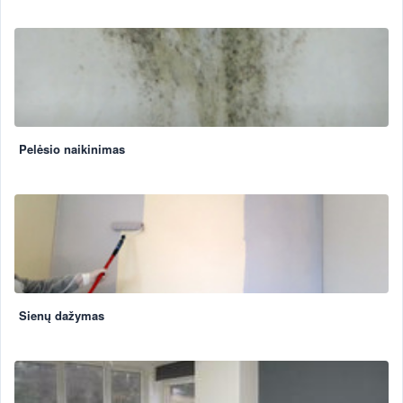
Pelėsio naikinimas
Sienų dažymas