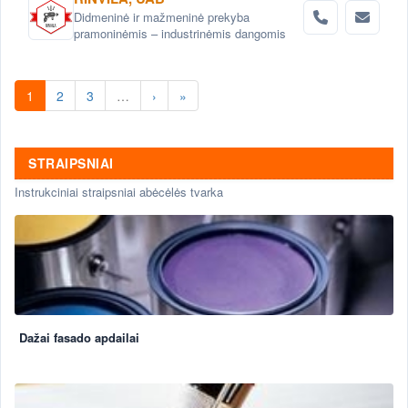
Didmeninė ir mažmeninė prekyba
pramoninėmis – industrinėmis dangomis
1
2
3
…
›
»
STRAIPSNIAI
Instrukciniai straipsniai abėcėlės tvarka
Dažai fasado apdailai