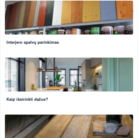
Interjero spalvų parinkimas
Kaip išsirinkti dažus?