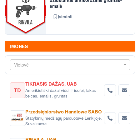
džiūstantis antikorozinis gruntas-
emalė
Įsiminti
ĮMONĖS
Vietovė
TIKRASIS DAŽAS, UAB
TD
Amerikietiški dažai vidui ir išorei, lakas
beicas, emalis, gruntas
Przedsiębiorstwo Handlowe SABO
Statybinių medžiagų parduotuvė Lenkijoje,
Suvalkuose
RINVILA, UAB