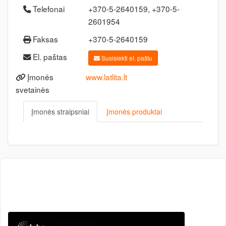
Telefonai
+370-5-2640159, +370-5-
2601954
Faksas
+370-5-2640159
El. paštas
Susisiekti el. paštu
Įmonės
www.latlita.lt
svetainės
Įmonės straipsniai
Įmonės produktai