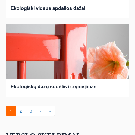
Ekologiški vidaus apdailos dažai
Ekologiškų dažų sudėtis ir žymėjimas
1
2
3
›
»