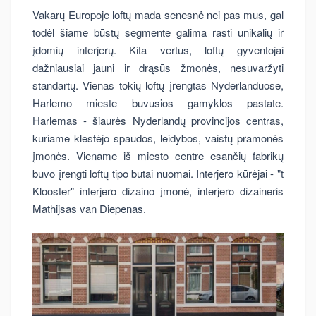
Vakarų Europoje loftų mada senesnė nei pas mus, gal
todėl šiame būstų segmente galima rasti unikalių ir
įdomių interjerų. Kita vertus, loftų gyventojai
dažniausiai jauni ir drąsūs žmonės, nesuvaržyti
standartų. Vienas tokių loftų įrengtas Nyderlanduose,
Harlemo mieste buvusios gamyklos pastate.
Harlemas - šiaurės Nyderlandų provincijos centras,
kuriame klestėjo spaudos, leidybos, vaistų pramonės
įmonės. Viename iš miesto centre esančių fabrikų
buvo įrengti loftų tipo butai nuomai. Interjero kūrėjai - "t
Klooster" interjero dizaino įmonė, interjero dizaineris
Mathijsas van Diepenas.