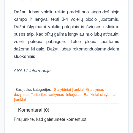
Dažant lubas voleliu reikia pradėti nuo lango dešiniojo
kampo ir lengvai tepti 3-4 volelių pločio juostomis.
Dažai išlyginami volelio potėpiais iš šviesos sklidimo
pusės taip, kad būtų galima lengviau nuo lubų atitraukti
volelį potėpio pabaigoje. Tokio pločio juostomis
dažoma iki galo. Dažyti lubas rekomenduojama dviem
sluoksniais.
ASA.LT informacija
Susijusios kategorijos:
Statybiniai įrankiai
Glaistymas ir
dažymas
Teritorijos tvarkymas
Interjeras
Rankiniai statybiniai
įrankiai
Komentarai (0)
Prisijunkite, kad galėtumėte komentuoti