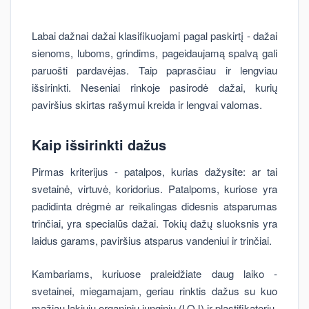
Labai dažnai dažai klasifikuojami pagal paskirtį - dažai
sienoms, luboms, grindims, pageidaujamą spalvą gali
paruošti pardavėjas. Taip paprasčiau ir lengviau
išsirinkti. Neseniai rinkoje pasirodė dažai, kurių
paviršius skirtas rašymui kreida ir lengvai valomas.
Kaip išsirinkti dažus
Pirmas kriterijus - patalpos, kurias dažysite: ar tai
svetainė, virtuvė, koridorius. Patalpoms, kuriose yra
padidinta drėgmė ar reikalingas didesnis atsparumas
trinčiai, yra specialūs dažai. Tokių dažų sluoksnis yra
laidus garams, paviršius atsparus vandeniui ir trinčiai.
Kambariams, kuriuose praleidžiate daug laiko -
svetainei, miegamajam, geriau rinktis dažus su kuo
mažiau lakiųjų organinių junginių (LOJ) ir plastifikatorių.