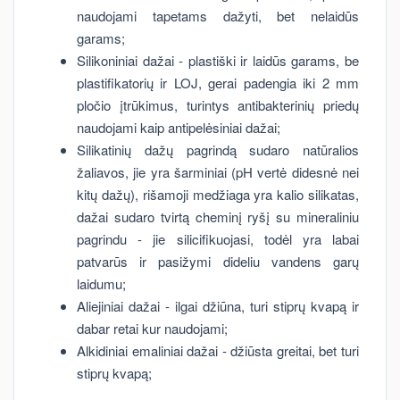
naudojami tapetams dažyti, bet nelaidūs
garams;
Silikoniniai dažai - plastiški ir laidūs garams, be
plastifikatorių ir LOJ, gerai padengia iki 2 mm
pločio įtrūkimus, turintys antibakterinių priedų
naudojami kaip antipelėsiniai dažai;
Silikatinių dažų pagrindą sudaro natūralios
žaliavos, jie yra šarminiai (pH vertė didesnė nei
kitų dažų), rišamoji medžiaga yra kalio silikatas,
dažai sudaro tvirtą cheminį ryšį su mineraliniu
pagrindu - jie silicifikuojasi, todėl yra labai
patvarūs ir pasižymi dideliu vandens garų
laidumu;
Aliejiniai dažai - ilgai džiūna, turi stiprų kvapą ir
dabar retai kur naudojami;
Alkidiniai emaliniai dažai - džiūsta greitai, bet turi
stiprų kvapą;