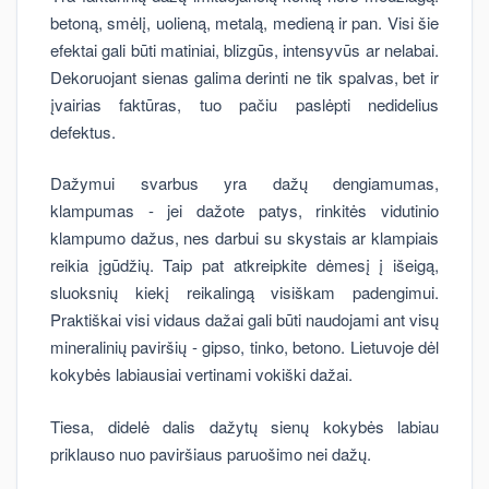
betoną, smėlį, uolieną, metalą, medieną ir pan. Visi šie
efektai gali būti matiniai, blizgūs, intensyvūs ar nelabai.
Dekoruojant sienas galima derinti ne tik spalvas, bet ir
įvairias faktūras, tuo pačiu paslėpti nedidelius
defektus.
Dažymui svarbus yra dažų dengiamumas,
klampumas - jei dažote patys, rinkitės vidutinio
klampumo dažus, nes darbui su skystais ar klampiais
reikia įgūdžių. Taip pat atkreipkite dėmesį į išeigą,
sluoksnių kiekį reikalingą visiškam padengimui.
Praktiškai visi vidaus dažai gali būti naudojami ant visų
mineralinių paviršių - gipso, tinko, betono. Lietuvoje dėl
kokybės labiausiai vertinami vokiški dažai.
Tiesa, didelė dalis dažytų sienų kokybės labiau
priklauso nuo paviršiaus paruošimo nei dažų.