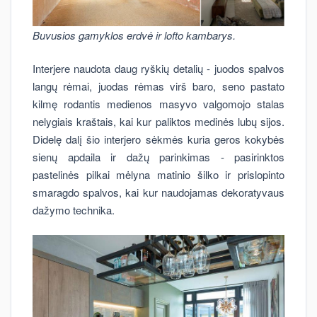
Buvusios gamyklos erdvė ir lofto kambarys.
Interjere naudota daug ryškių detalių - juodos spalvos
langų rėmai, juodas rėmas virš baro, seno pastato
kilmę rodantis medienos masyvo valgomojo stalas
nelygiais kraštais, kai kur paliktos medinės lubų sijos.
Didelę dalį šio interjero sėkmės kuria geros kokybės
sienų apdaila ir dažų parinkimas - pasirinktos
pastelinės pilkai mėlyna matinio šilko ir prislopinto
smaragdo spalvos, kai kur naudojamas dekoratyvaus
dažymo technika.