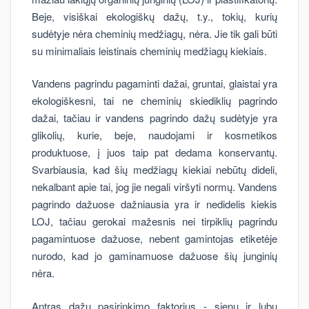
Beje, visiškai ekologiškų dažų, t.y., tokių, kurių
sudėtyje nėra cheminių medžiagų, nėra. Jie tik gali būti
su minimaliais leistinais cheminių medžiagų kiekiais.
Vandens pagrindu pagaminti dažai, gruntai, glaistai yra
ekologiškesni, tai ne cheminių skiediklių pagrindo
dažai, tačiau ir vandens pagrindo dažų sudėtyje yra
glikolių, kurie, beje, naudojami ir kosmetikos
produktuose, į juos taip pat dedama konservantų.
Svarbiausia, kad šių medžiagų kiekiai nebūtų dideli,
nekalbant apie tai, jog jie negali viršyti normų. Vandens
pagrindo dažuose dažniausia yra ir nedidelis kiekis
LOJ, tačiau gerokai mažesnis nei tirpiklių pagrindu
pagamintuose dažuose, nebent gamintojas etiketėje
nurodo, kad jo gaminamuose dažuose šių junginių
nėra.
Antras dažų pasirinkimo faktorius - sienų ir lubų