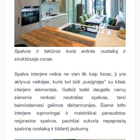
Spalvos ir faktūros kuria erdvės nuotaiką ir
struktūruoja zonas.
Spalva interjere veikia ne vien tik kaip fonas, ji yra
aktyvus veikėjas, kuris turi būti „susigrojęs" su kitais
interjero elementais. Galbūt todėl daugelis namų
sienoms renkasi neutralias spalvas, tarsi
baimindamiesi galimos disharmonijos. Šiame lofto
interjere sąmoningai ir meistriškai panaudotos
neįprastos spalvos, paviršiai sukuria nepaprastą
spalvinę nuotaiką ir šildantį jaukumą.