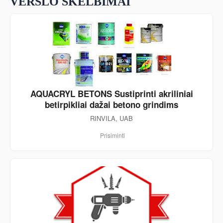
VERSLO SKELBIMAI
AQUACRYL BETONS Sustiprinti akriliniai
betirpikliai dažai betono grindims
RINVILA, UAB
Prisiminti