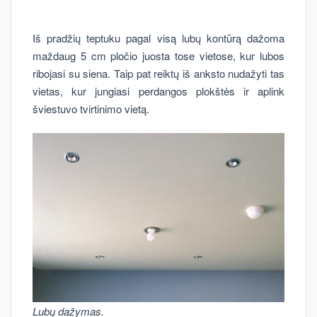
Iš pradžių teptuku pagal visą lubų kontūrą dažoma
maždaug 5 cm pločio juosta tose vietose, kur lubos
ribojasi su siena. Taip pat reiktų iš anksto nudažyti tas
vietas, kur jungiasi perdangos plokštės ir aplink
šviestuvo tvirtinimo vietą.
Lubų dažymas.