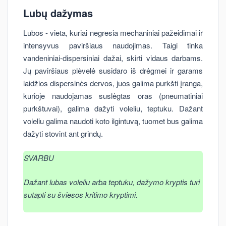
Lubų dažymas
Lubos - vieta, kuriai negresia mechaniniai pažeidimai ir
intensyvus paviršiaus naudojimas. Taigi tinka
vandeniniai-dispersiniai dažai, skirti vidaus darbams.
Jų paviršiaus plėvelė susidaro iš drėgmei ir garams
laidžios dispersinės dervos, juos galima purkšti įranga,
kurioje naudojamas suslėgtas oras (pneumatiniai
purkštuvai), galima dažyti voleliu, teptuku. Dažant
voleliu galima naudoti koto ilgintuvą, tuomet bus galima
dažyti stovint ant grindų.
SVARBU
Dažant lubas voleliu arba teptuku, dažymo kryptis turi
sutapti su šviesos kritimo kryptimi
.