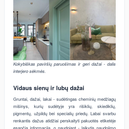
Kokybiškas paviršių paruošimas ir geri dažai - dalis
interjero sėkmės.
Vidaus sienų ir lubų dažai
Gruntai, dažai, lakai - sudėtingas cheminių medžiagų
mišinys, kurių sudėtyje yra rišiklių, skiediklių,
pigmentų, užpildų bei specialių priedų. Labai svarbu
renkantis dažus atidžiai perskaityti pakuotės etiketėje
esančią informaciją, o naudojant - laikytis naudojimo