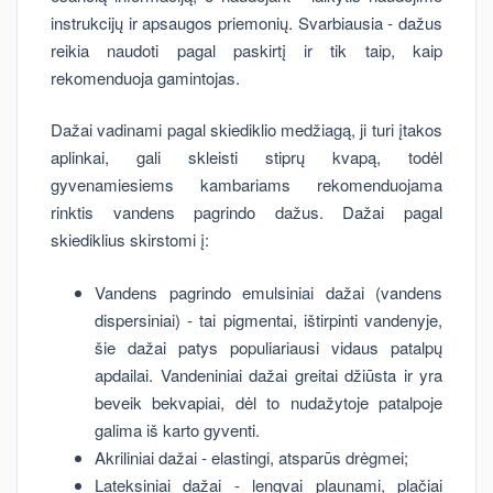
instrukcijų ir apsaugos priemonių. Svarbiausia - dažus
reikia naudoti pagal paskirtį ir tik taip, kaip
rekomenduoja gamintojas.
Dažai vadinami pagal skiediklio medžiagą, ji turi įtakos
aplinkai, gali skleisti stiprų kvapą, todėl
gyvenamiesiems kambariams rekomenduojama
rinktis vandens pagrindo dažus. Dažai pagal
skiediklius skirstomi į:
Vandens pagrindo emulsiniai dažai (vandens
dispersiniai) - tai pigmentai, ištirpinti vandenyje,
šie dažai patys populiariausi vidaus patalpų
apdailai. Vandeniniai dažai greitai džiūsta ir yra
beveik bekvapiai, dėl to nudažytoje patalpoje
galima iš karto gyventi.
Akriliniai dažai - elastingi, atsparūs drėgmei;
Lateksiniai dažai - lengvai plaunami, plačiai