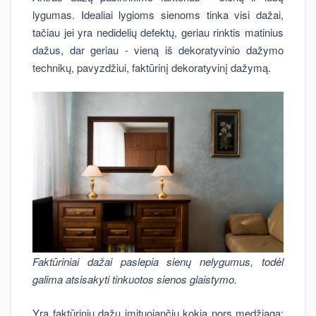
lygumas. Idealiai lygioms sienoms tinka visi dažai,
tačiau jei yra nedidelių defektų, geriau rinktis matinius
dažus, dar geriau - vieną iš dekoratyvinio dažymo
technikų, pavyzdžiui, faktūrinį dekoratyvinį dažymą.
Faktūriniai dažai paslepia sienų nelygumus, todėl
galima atsisakyti tinkuotos sienos glaistymo.
Yra faktūrinių dažų imituojančių kokią nors medžiagą: