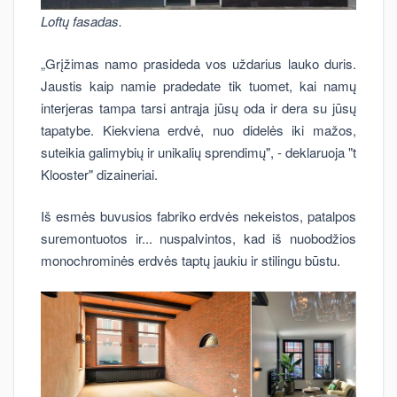
Loftų fasadas.
„Grįžimas namo prasideda vos uždarius lauko duris.
Jaustis kaip namie pradedate tik tuomet, kai namų
interjeras tampa tarsi antrąja jūsų oda ir dera su jūsų
tapatybe. Kiekviena erdvė, nuo didelės iki mažos,
suteikia galimybių ir unikalių sprendimų", - deklaruoja "t
Klooster" dizaineriai.
Iš esmės buvusios fabriko erdvės nekeistos, patalpos
suremontuotos ir... nuspalvintos, kad iš nuobodžios
monochrominės erdvės taptų jaukiu ir stilingu būstu.