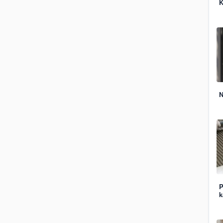
K
N
P
k