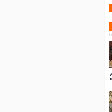
In
A
s