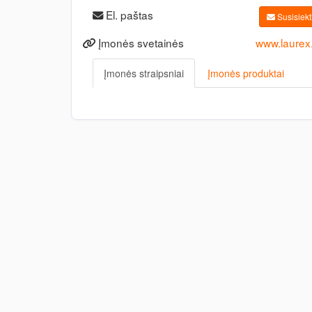
El. paštas
Susisiekti
Įmonės svetainės
www.laurex.
Įmonės straipsniai
Įmonės produktai