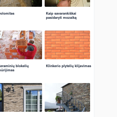
olomitas
Kaip savarankiškai
pasidaryti mozaiką
eraminių blokelių
Klinkerio plytelių klijavimas
ūrijimas