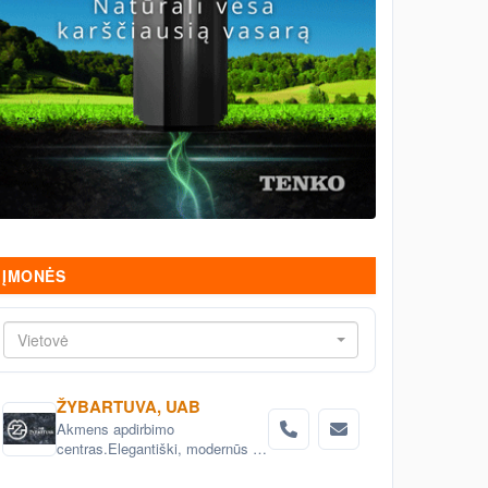
ĮMONĖS
Vietovė
ŽYBARTUVA, UAB
Akmens apdirbimo
centras.Elegantiški, modernūs ir
klasikiniai akmens dirbiniai:
skulptūros, fontanai, baldai,