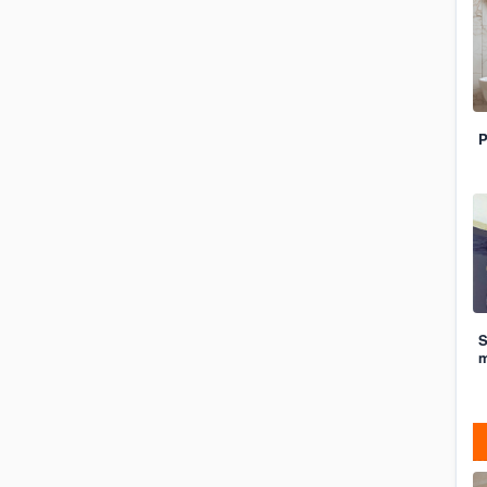
P
S
m