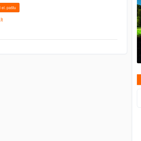
 el. paštu
lt