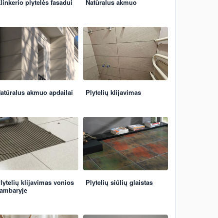
linkerio plytelės fasadui
Natūralus akmuo
atūralus akmuo apdailai
Plytelių klijavimas
lytelių klijavimas vonios
Plytelių siūlių glaistas
ambaryje