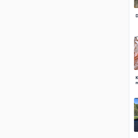
D
K
m