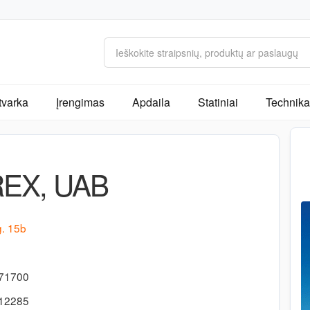
tvarka
Įrengimas
Apdaila
Statiniai
Technika 
EX, UAB
g. 15b
771700
312285