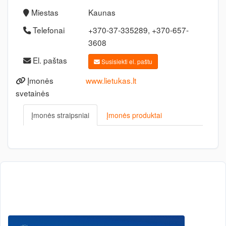
Miestas
Kaunas
Telefonai
+370-37-335289, +370-657-
3608
El. paštas
Susisiekti el. paštu
Įmonės
www.lietukas.lt
svetainės
Įmonės straipsniai
Įmonės produktai