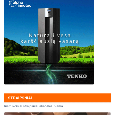
STRAIPSNIAI
Instrukciniai straipsniai abėcėlės tvarka