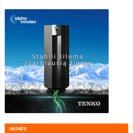
ĮMONĖS