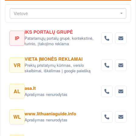
Vietovė
IKS PORTALŲ GRUPĖ
IP
Patariamųjų portalų grupė, kontekstinė,
turinio, įtakojimo reklama
VIETA ĮMONĖS REKLAMAI
VR
Prekių pristatymų kūrimas, verslo
skelbimai, iškėlimas į google paiešką
asa.lt
AL
Aprašymas nenurodytas
www.lithuaniaguide.info
WL
Aprašymas nenurodytas