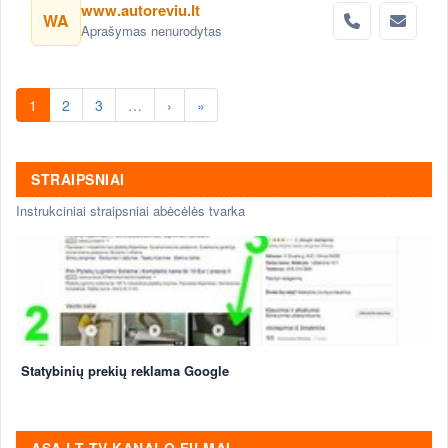
www.autoreviu.lt
WA
Aprašymas nenurodytas
1
2
3
…
›
»
STRAIPSNIAI
Instrukciniai straipsniai abėcėlės tvarka
Statybinių prekių reklama Google