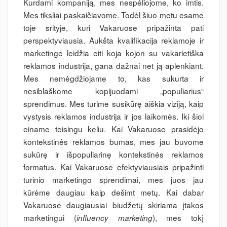
Kurdami kompaniją, mes nespėliojome, ko imtis.
Mes tiksliai paskaičiavome. Todėl šiuo metu esame
toje srityje, kuri Vakaruose pripažinta pati
perspektyviausia. Aukšta kvalifikacija reklamoje ir
marketinge leidžia eiti koja kojon su vakarietiška
reklamos industrija, gana dažnai net ją aplenkiant.
Mes nemėgdžiojame to, kas sukurta ir
nesiblaškome kopijuodami „populiarius“
sprendimus. Mes turime susikūrę aiškia viziją, kaip
vystysis reklamos industrija ir jos laikomės. Iki šiol
einame teisingu keliu. Kai Vakaruose prasidėjo
kontekstinės reklamos bumas, mes jau buvome
sukūrę ir išpopuliarinę kontekstinės reklamos
formatus. Kai Vakaruose efektyviausiais pripažinti
turinio marketingo sprendimai, mes juos jau
kūrėme daugiau kaip dešimt metų. Kai dabar
Vakaruose daugiausiai biudžetų skiriama įtakos
marketingui (
), mes tokį
influency marketing