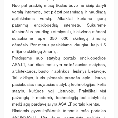
Nuo pat pradžių mūsų tikslas buvo ne šiaip daryti
verslą internete, bet plėtoti prasmingą ir naudingą
aplinkiniams verslą. Atkakliai kuriame gerų
patarimų enciklopediją internete. Sukūrėme
tūkstančius naudingų straipsnių, kiekvieną mėnesį
sulaukiame apie 350 000 skirtingų žmonių
dėmėsio. Per metus pasiekiame daugiau kaip 1,5
milijono skirtingų žmonių.
Pradėjome nuo statybų portalo enciklopedijos
ASA.LT, kuri šiuo metu yra solidžiausias statybos,
architektūros, būsto ir aplinkos leidinys Lietuvoje.
Tai leidinys, kuris pirmasis praneša apie Lietuvą
pasiekusias naujausias statybų technologijas, kelia
statybų kultūros lygį Lietuvoje. Praktiškai visi
pažangių ir modernių technologijų bei statybinių
medžiagų pardavėjai yra ASA.LT portalo klientai.
Rimtomis gyvenimiškomis temomis rašo portalas
ANONSAS.LT. Čia daug asmeninių patirčių ir