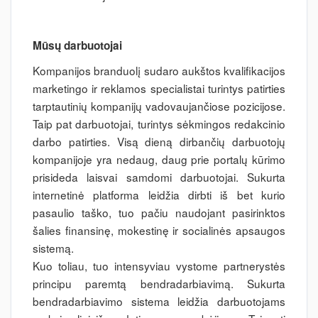
Mūsų darbuotojai
Kompanijos branduolį sudaro aukštos kvalifikacijos
marketingo ir reklamos specialistai turintys patirties
tarptautinių kompanijų vadovaujančiose pozicijose.
Taip pat darbuotojai, turintys sėkmingos redakcinio
darbo patirties. Visą dieną dirbančių darbuotojų
kompanijoje yra nedaug, daug prie portalų kūrimo
prisideda laisvai samdomi darbuotojai. Sukurta
internetinė platforma leidžia dirbti iš bet kurio
pasaulio taško, tuo pačiu naudojant pasirinktos
šalies finansinę, mokestinę ir socialinės apsaugos
sistemą.
Kuo toliau, tuo intensyviau vystome partnerystės
principu paremtą bendradarbiavimą. Sukurta
bendradarbiavimo sistema leidžia darbuotojams