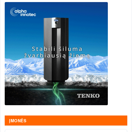
ĮMONĖS