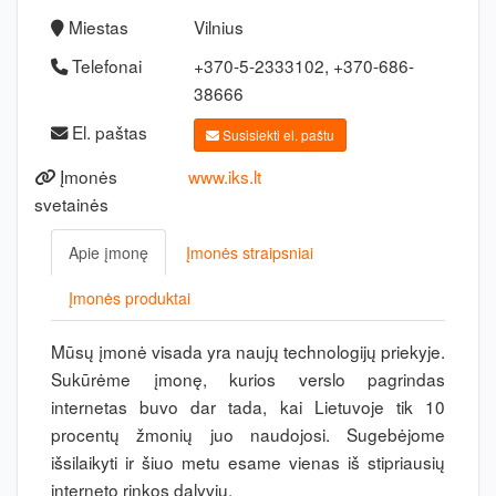
Miestas
Vilnius
Telefonai
+370-5-2333102, +370-686-
38666
El. paštas
Susisiekti el. paštu
Įmonės
www.iks.lt
svetainės
Apie įmonę
Įmonės straipsniai
Įmonės produktai
Mūsų įmonė visada yra naujų technologijų priekyje.
Sukūrėme įmonę, kurios verslo pagrindas
internetas buvo dar tada, kai Lietuvoje tik 10
procentų žmonių juo naudojosi. Sugebėjome
išsilaikyti ir šiuo metu esame vienas iš stipriausių
interneto rinkos dalyvių.