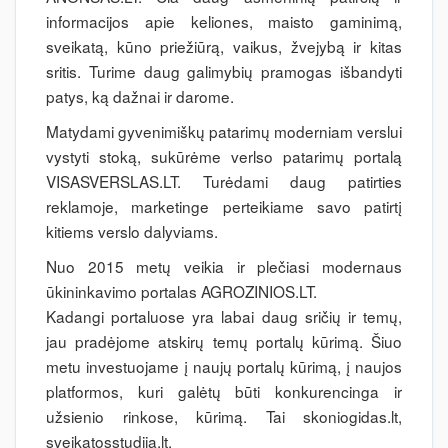
informacijos apie keliones, maisto gaminimą,
sveikatą, kūno priežiūrą, vaikus, žvejybą ir kitas
sritis. Turime daug galimybių pramogas išbandyti
patys, ką dažnai ir darome.
Matydami gyvenimiškų patarimų moderniam verslui
vystyti stoką, sukūrėme verlso patarimų portalą
VISASVERSLAS.LT. Turėdami daug patirties
reklamoje, marketinge perteikiame savo patirtį
kitiems verslo dalyviams.
Nuo 2015 metų veikia ir plečiasi modernaus
ūkininkavimo portalas AGROZINIOS.LT.
Kadangi portaluose yra labai daug sričių ir temų,
jau pradėjome atskirų temų portalų kūrimą. Šiuo
metu investuojame į naujų portalų kūrimą, į naujos
platformos, kuri galėtų būti konkurencinga ir
užsienio rinkose, kūrimą. Tai skoniogidas.lt,
sveikatosstudija.lt.