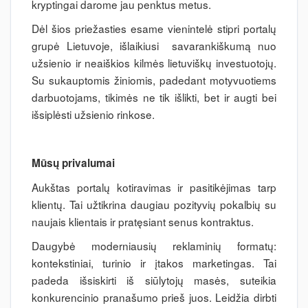
kryptingai darome jau penktus metus.
Dėl šios priežasties esame vienintelė stipri portalų
grupė Lietuvoje, išlaikiusi savarankiškumą nuo
užsienio ir neaiškios kilmės lietuviškų investuotojų.
Su sukauptomis žiniomis, padedant motyvuotiems
darbuotojams, tikimės ne tik išlikti, bet ir augti bei
išsiplėsti užsienio rinkose.
Mūsų privalumai
Aukštas portalų kotiravimas ir pasitikėjimas tarp
klientų. Tai užtikrina daugiau pozityvių pokalbių su
naujais klientais ir pratęsiant senus kontraktus.
Daugybė moderniausių reklaminių formatų:
kontekstiniai, turinio ir įtakos marketingas. Tai
padeda išsiskirti iš siūlytojų masės, suteikia
konkurencinio pranašumo prieš juos. Leidžia dirbti