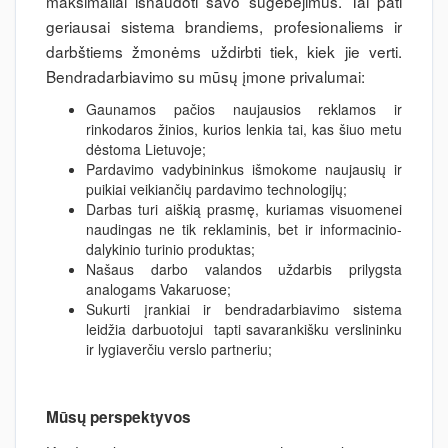
maksimaliai išnaudoti savo sugebėjimus. Tai pati
geriausai sistema brandiems, profesionaliems ir
darbštiems žmonėms uždirbti tiek, kiek jie verti.
Bendradarbiavimo su mūsų įmone privalumai:
Gaunamos pačios naujausios reklamos ir
rinkodaros žinios, kurios lenkia tai, kas šiuo metu
dėstoma Lietuvoje;
Pardavimo vadybininkus išmokome naujausių ir
puikiai veikiančių pardavimo technologijų;
Darbas turi aiškią prasmę, kuriamas visuomenei
naudingas ne tik reklaminis, bet ir informacinio-
dalykinio turinio produktas;
Našaus darbo valandos uždarbis prilygsta
analogams Vakaruose;
Sukurti įrankiai ir bendradarbiavimo sistema
leidžia darbuotojui tapti savarankišku verslininku
ir lygiaverčiu verslo partneriu;
Mūsų perspektyvos