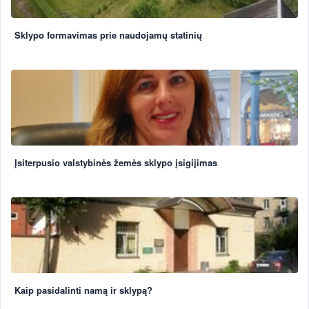
Sklypo formavimas prie naudojamų statinių
Įsiterpusio valstybinės žemės sklypo įsigijimas
Kaip pasidalinti namą ir sklypą?