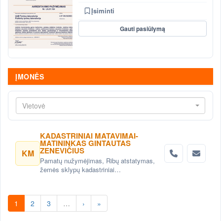
Įsiminti
Gauti pasiūlymą
ĮMONĖS
Vietovė
KADASTRINIAI MATAVIMAI-
MATININKAS GINTAUTAS
ZENEVIČIUS
KM
Pamatų nužymėjimas, Ribų atstatymas,
žemės sklypų kadastriniai
matavimai,topografiniai planai, Statinių
kadastriniai matavimai (Inventorizacija)
Vilniuje.
1
2
3
…
›
»