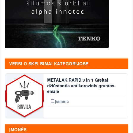
VERSLO SKELBIMAI KATEGORIJOSE
METALAK RAPID 3 in 1 Greitai
džiūstantis antikorozinis gruntas-
emalė
Įsiminti
ĮMONĖS