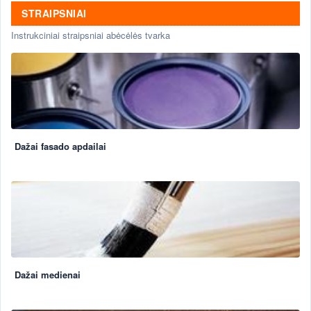
STRAIPSNIAI
Instrukciniai straipsniai abėcėlės tvarka
Dažai fasado apdailai
Dažai medienai