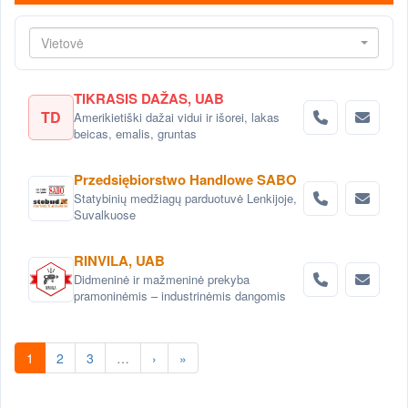
Vietovė
TIKRASIS DAŽAS, UAB
TD
Amerikietiški dažai vidui ir išorei, lakas
beicas, emalis, gruntas
Przedsiębiorstwo Handlowe SABO
Statybinių medžiagų parduotuvė Lenkijoje,
Suvalkuose
RINVILA, UAB
Didmeninė ir mažmeninė prekyba
pramoninėmis – industrinėmis dangomis
1
2
3
…
›
»