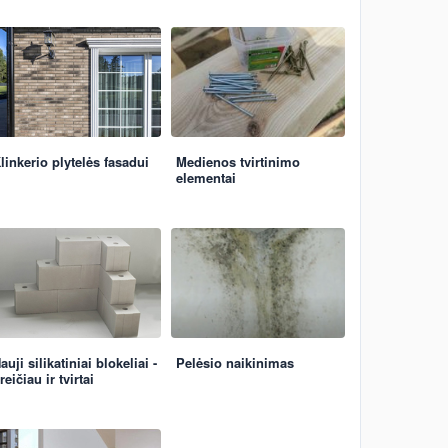
linkerio plytelės fasadui
Medienos tvirtinimo
elementai
auji silikatiniai blokeliai -
Pelėsio naikinimas
reičiau ir tvirtai