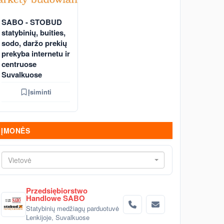
SABO - STOBUD
statybinių, buities,
sodo, daržo prekių
prekyba internetu ir
centruose
Suvalkuose
Įsiminti
ĮMONĖS
Vietovė
Przedsiębiorstwo
Handlowe SABO
Statybinių medžiagų parduotuvė
Lenkijoje, Suvalkuose