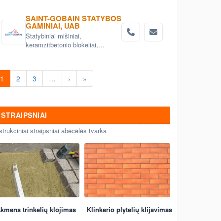
SAINT-GOBAIN STATYBOS
GAMINIAI, UAB
Statybiniai mišiniai,
keramzitbetonio blokeliai,
mineralinė vata, gipskartonio
sistemos
1
2
3
…
›
»
STRAIPSNIAI
strukciniai straipsniai abėcėlės tvarka
kmens trinkelių klojimas
Klinkerio plytelių klijavimas