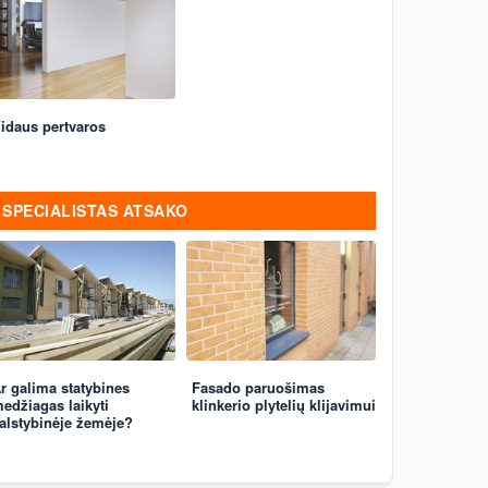
idaus pertvaros
SPECIALISTAS ATSAKO
r galima statybines
Fasado paruošimas
edžiagas laikyti
klinkerio plytelių klijavimui
alstybinėje žemėje?