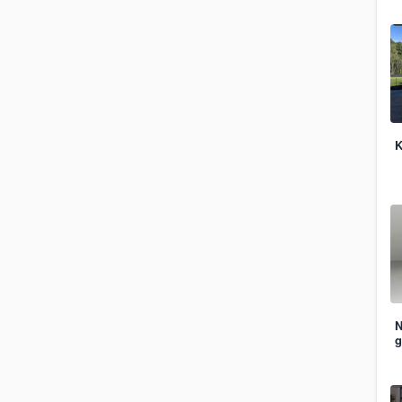
K
N
g