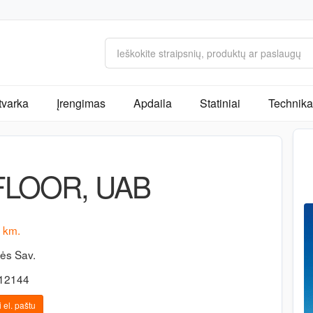
tvarka
Įrengimas
Apdaila
Statiniai
Technika 
FLOOR, UAB
 km.
ės Sav.
-12144
 el. paštu