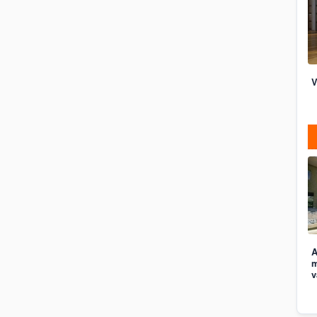
V
A
m
v