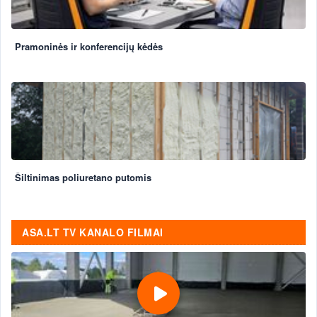
Pramoninės ir konferencijų kėdės
Šiltinimas poliuretano putomis
ASA.LT TV KANALO FILMAI