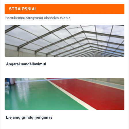
STRAIPSNIAI
Instrukciniai straipsniai abėcėlės tvarka
Angarai sandėliavimui
Liejamų grindų įrengimas