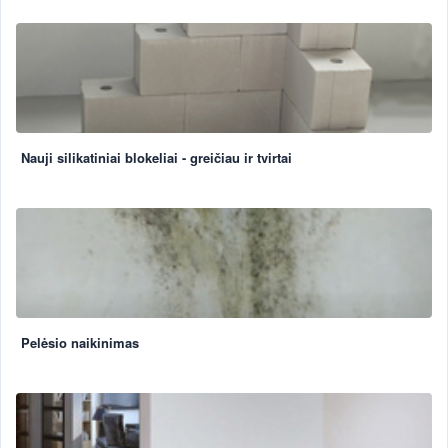
Nauji silikatiniai blokeliai - greičiau ir tvirtai
Pelėsio naikinimas