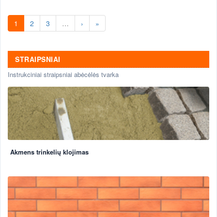
1
2
3
…
›
»
STRAIPSNIAI
Instrukciniai straipsniai abėcėlės tvarka
Akmens trinkelių klojimas