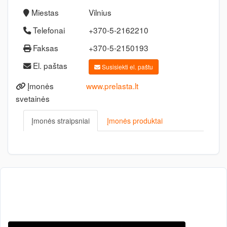
Miestas
Vilnius
Telefonai
+370-5-2162210
Faksas
+370-5-2150193
El. paštas
Susisiekti el. paštu
Įmonės
www.prelasta.lt
svetainės
Įmonės straipsniai
Įmonės produktai