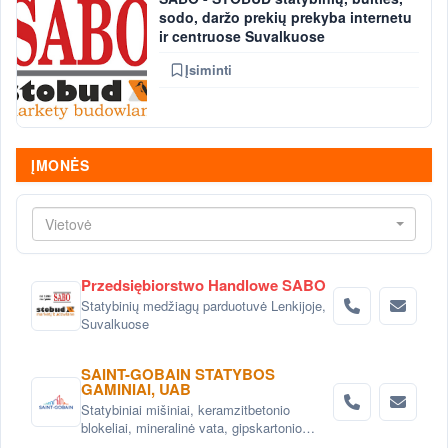
sodo, daržo prekių prekyba internetu
ir centruose Suvalkuose
Įsiminti
ĮMONĖS
Vietovė
Przedsiębiorstwo Handlowe SABO
Statybinių medžiagų parduotuvė Lenkijoje,
Suvalkuose
SAINT-GOBAIN STATYBOS
GAMINIAI, UAB
Statybiniai mišiniai, keramzitbetonio
blokeliai, mineralinė vata, gipskartonio
sistemos