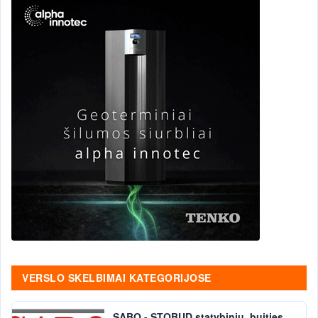
VERSLO SKELBIMAI KATEGORIJOSE
SABO - STOBUD statybinių, buities,