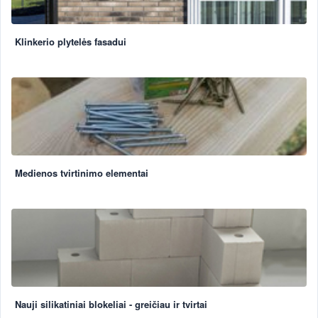
Klinkerio plytelės fasadui
Medienos tvirtinimo elementai
Nauji silikatiniai blokeliai - greičiau ir tvirtai