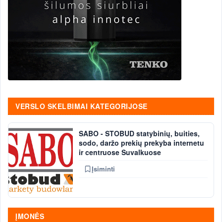
VERSLO SKELBIMAI KATEGORIJOSE
SABO - STOBUD statybinių, buities,
sodo, daržo prekių prekyba internetu
ir centruose Suvalkuose
Įsiminti
ĮMONĖS