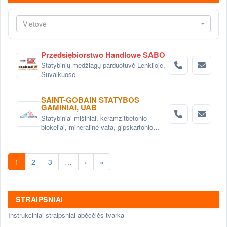
Vietovė
Przedsiębiorstwo Handlowe SABO
Statybinių medžiagų parduotuvė Lenkijoje,
Suvalkuose
SAINT-GOBAIN STATYBOS
GAMINIAI, UAB
Statybiniai mišiniai, keramzitbetonio
blokeliai, mineralinė vata, gipskartonio
sistemos
1
2
3
…
›
»
STRAIPSNIAI
Instrukciniai straipsniai abėcėlės tvarka