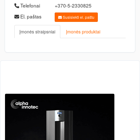
Telefonai
+370-5-2330825
El. paštas
Susisiekti el. paštu
Įmonės straipsniai
Įmonės produktai