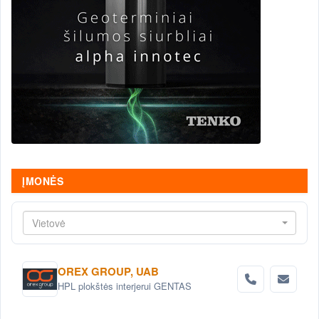
ĮMONĖS
Vietovė
OREX GROUP, UAB
HPL plokštės interjerui GENTAS