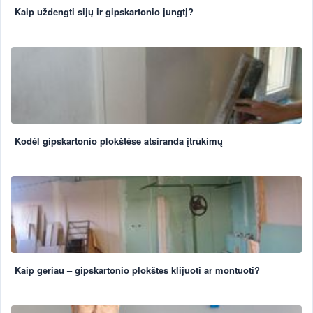
Kaip uždengti sijų ir gipskartonio jungtį?
Kodėl gipskartonio plokštėse atsiranda įtrūkimų
Kaip geriau – gipskartonio plokštes klijuoti ar montuoti?