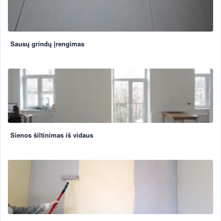
Sausų grindų įrengimas
Sienos šiltinimas iš vidaus