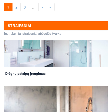
1
2
3
…
›
»
STRAIPSNIAI
Instrukciniai straipsniai abėcėlės tvarka
Drėgnų patalpų įrengimas