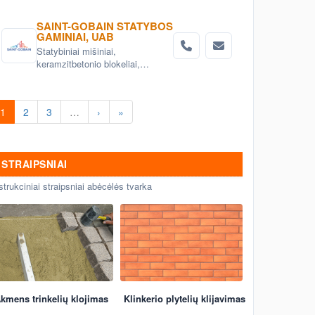
SAINT-GOBAIN STATYBOS
GAMINIAI, UAB
Statybiniai mišiniai,
keramzitbetonio blokeliai,
mineralinė vata, gipskartonio
sistemos
1
2
3
…
›
»
STRAIPSNIAI
strukciniai straipsniai abėcėlės tvarka
kmens trinkelių klojimas
Klinkerio plytelių klijavimas