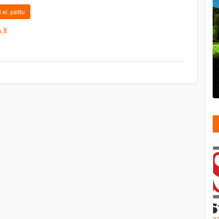
 el. paštu
lt