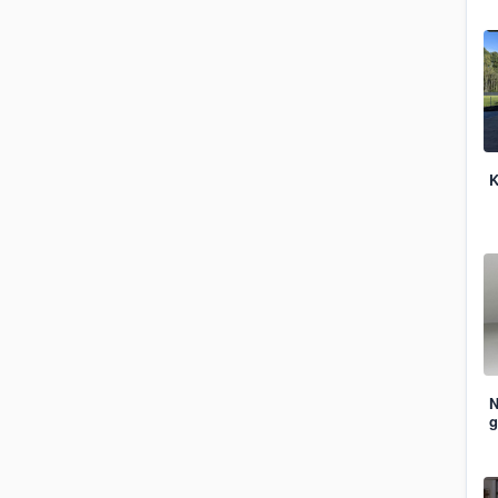
K
N
g