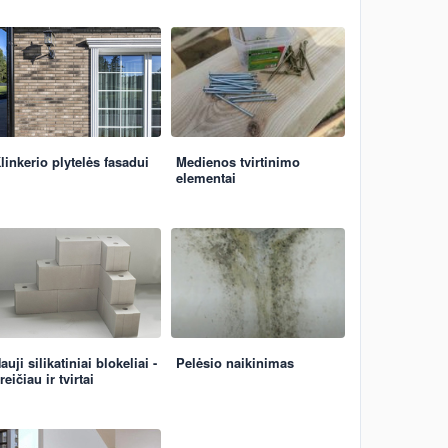
linkerio plytelės fasadui
Medienos tvirtinimo
elementai
auji silikatiniai blokeliai -
Pelėsio naikinimas
reičiau ir tvirtai