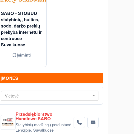
SABO - STOBUD
statybinių, buities,
sodo, daržo prekių
prekyba internetu ir
centruose
Suvalkuose
Įsiminti
ĮMONĖS
Vietovė
Przedsiębiorstwo
Handlowe SABO
Statybinių medžiagų parduotuvė
Lenkijoje, Suvalkuose