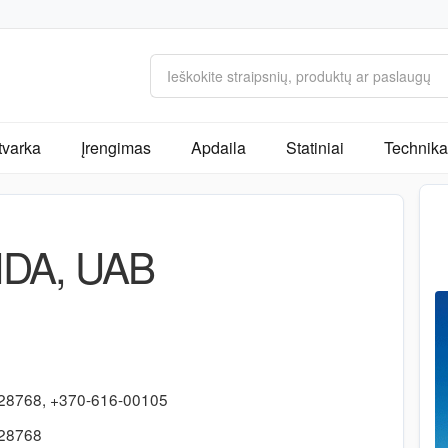
tvarka
Įrengimas
Apdaila
Statiniai
Technika 
DA, UAB
28768, +370-616-00105
-28768