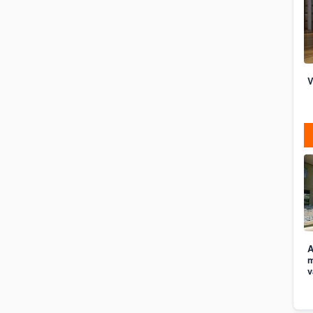
V
A
m
v