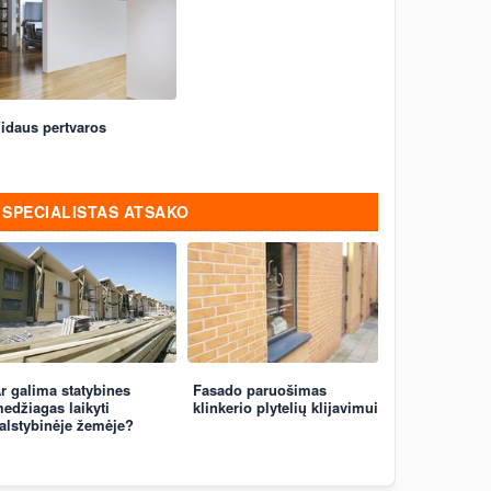
idaus pertvaros
SPECIALISTAS ATSAKO
r galima statybines
Fasado paruošimas
edžiagas laikyti
klinkerio plytelių klijavimui
alstybinėje žemėje?