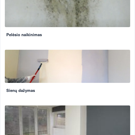
Pelėsio naikinimas
Sienų dažymas