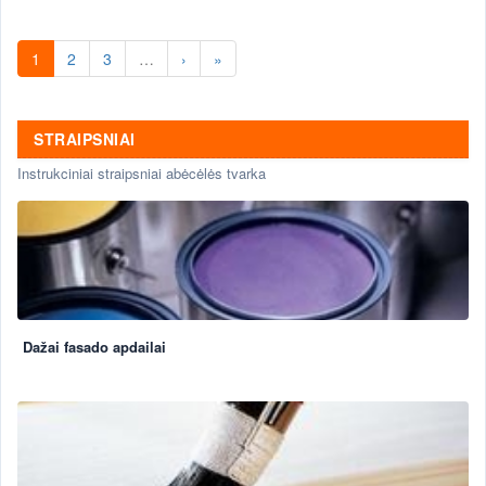
1
2
3
…
›
»
STRAIPSNIAI
Instrukciniai straipsniai abėcėlės tvarka
Dažai fasado apdailai