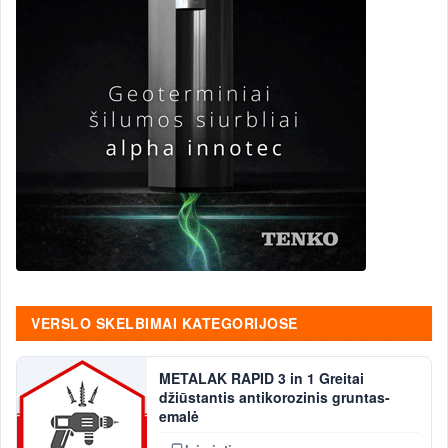
VERSLO SKELBIMAI KATEGORIJOSE
METALAK RAPID 3 in 1 Greitai
džiūstantis antikorozinis gruntas-
emalė