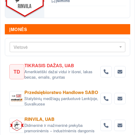
Įsiminti
ĮMONĖS
Vietovė
TIKRASIS DAŽAS, UAB
TD
Amerikietiški dažai vidui ir išorei, lakas
beicas, emalis, gruntas
Przedsiębiorstwo Handlowe SABO
Statybinių medžiagų parduotuvė Lenkijoje,
Suvalkuose
RINVILA, UAB
Didmeninė ir mažmeninė prekyba
pramoninėmis – industrinėmis dangomis