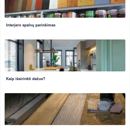
Interjero spalvų parinkimas
Kaip išsirinkti dažus?