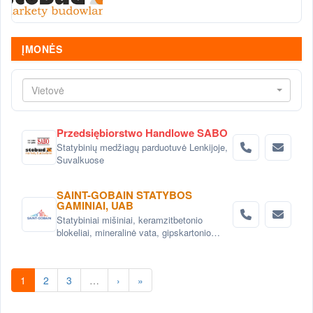
ĮMONĖS
Vietovė
Przedsiębiorstwo Handlowe SABO
Statybinių medžiagų parduotuvė Lenkijoje,
Suvalkuose
SAINT-GOBAIN STATYBOS
GAMINIAI, UAB
Statybiniai mišiniai, keramzitbetonio
blokeliai, mineralinė vata, gipskartonio
sistemos
1
2
3
…
›
»