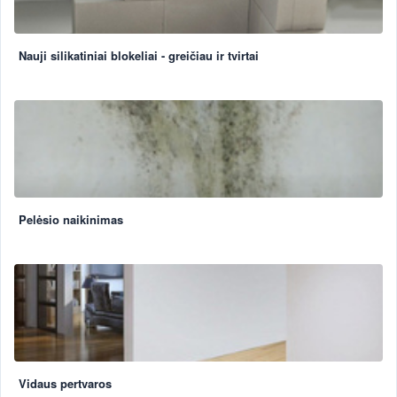
Nauji silikatiniai blokeliai - greičiau ir tvirtai
Pelėsio naikinimas
Vidaus pertvaros