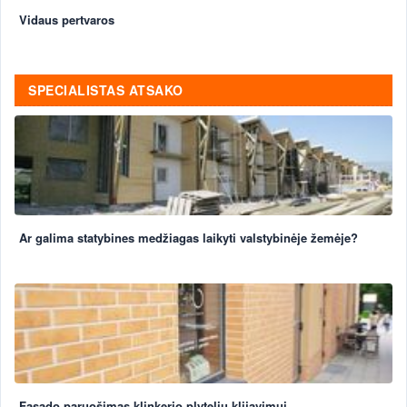
Vidaus pertvaros
SPECIALISTAS ATSAKO
Ar galima statybines medžiagas laikyti valstybinėje žemėje?
Fasado paruošimas klinkerio plytelių klijavimui