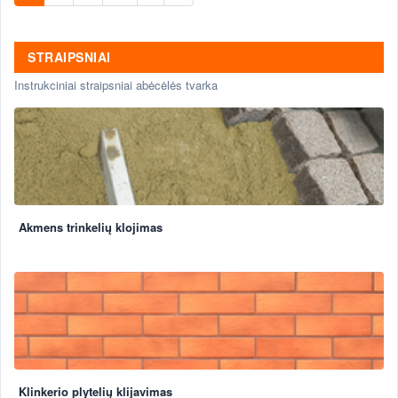
STRAIPSNIAI
Instrukciniai straipsniai abėcėlės tvarka
Akmens trinkelių klojimas
Klinkerio plytelių klijavimas