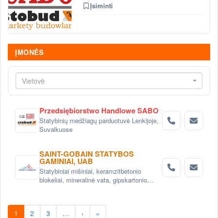
Įsiminti
ĮMONĖS
Vietovė
Przedsiębiorstwo Handlowe SABO
Statybinių medžiagų parduotuvė Lenkijoje,
Suvalkuose
SAINT-GOBAIN STATYBOS
GAMINIAI, UAB
Statybiniai mišiniai, keramzitbetonio
blokeliai, mineralinė vata, gipskartonio
sistemos
1
2
3
…
›
»