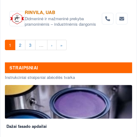
RINVILA, UAB
Didmeninė ir mažmeninė prekyba
pramoninėmis – industrinėmis dangomis
1
2
3
…
›
»
STRAIPSNIAI
Instrukciniai straipsniai abėcėlės tvarka
Dažai fasado apdailai