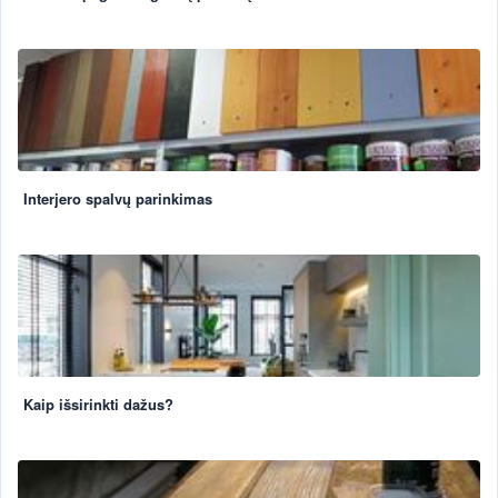
Interjero spalvų parinkimas
Kaip išsirinkti dažus?