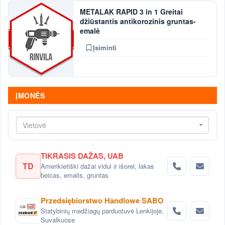
METALAK RAPID 3 in 1 Greitai
džiūstantis antikorozinis gruntas-
emalė
Įsiminti
ĮMONĖS
Vietovė
TIKRASIS DAŽAS, UAB
TD
Amerikietiški dažai vidui ir išorei, lakas
beicas, emalis, gruntas
Przedsiębiorstwo Handlowe SABO
Statybinių medžiagų parduotuvė Lenkijoje,
Suvalkuose