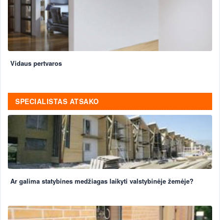
Vidaus pertvaros
SPECIALISTAS ATSAKO
Ar galima statybines medžiagas laikyti valstybinėje žemėje?