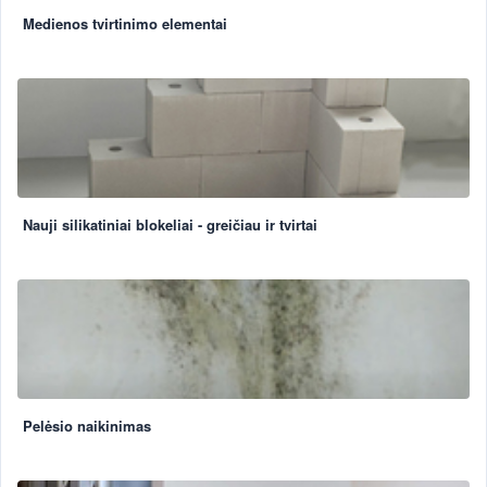
Medienos tvirtinimo elementai
Nauji silikatiniai blokeliai - greičiau ir tvirtai
Pelėsio naikinimas