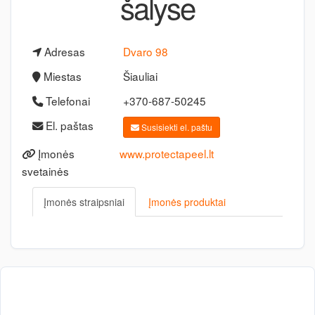
šalyse
Adresas
Dvaro 98
Miestas
Šiauliai
Telefonai
+370-687-50245
El. paštas
Susisiekti el. paštu
Įmonės
www.protectapeel.lt
svetainės
Įmonės straipsniai
Įmonės produktai