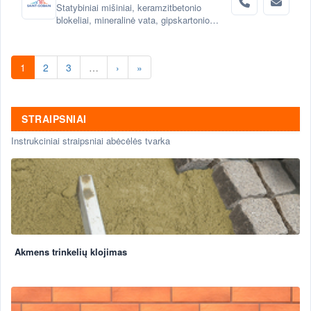
Statybiniai mišiniai, keramzitbetonio
blokeliai, mineralinė vata, gipskartonio
sistemos
1
2
3
…
›
»
STRAIPSNIAI
Instrukciniai straipsniai abėcėlės tvarka
Akmens trinkelių klojimas