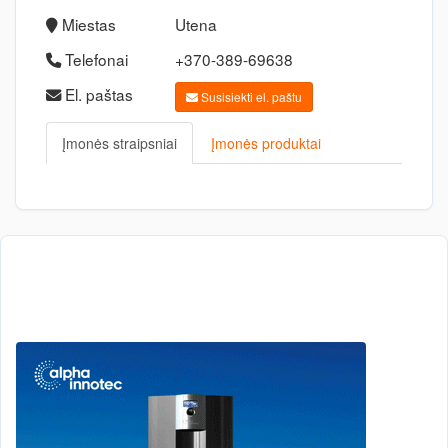
Miestas
Utena
Telefonai
+370-389-69638
El. paštas
Susisiekti el. paštu
Įmonės straipsniai
Įmonės produktai