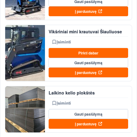
Gauti pasiūlymą
Į parduotuvę
Vikšriniai mini krautuvai Šiauliuose
Įsiminti
Pirkti dabar
Gauti pasiūlymą
Į parduotuvę
Laikino kelio plokštės
Įsiminti
Gauti pasiūlymą
Į parduotuvę