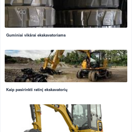
Guminiai vikšrai ekskavatoriams
Kaip pasirinkti ratinį ekskavatorių