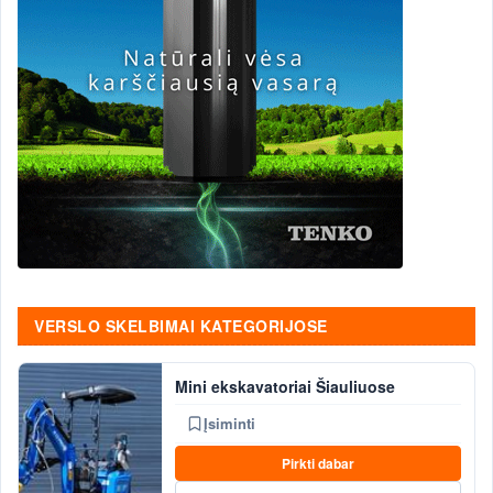
VERSLO SKELBIMAI KATEGORIJOSE
Mini ekskavatoriai Šiauliuose
Įsiminti
Pirkti dabar