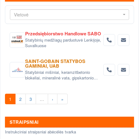
Vietovė
Przedsiębiorstwo Handlowe SABO
Statybinių medžiagų parduotuvė Lenkijoje,
Suvalkuose
SAINT-GOBAIN STATYBOS
GAMINIAI, UAB
Statybiniai mišiniai, keramzitbetonio
blokeliai, mineralinė vata, gipskartonio
sistemos
1
2
3
…
›
»
STRAIPSNIAI
Instrukciniai straipsniai abėcėlės tvarka