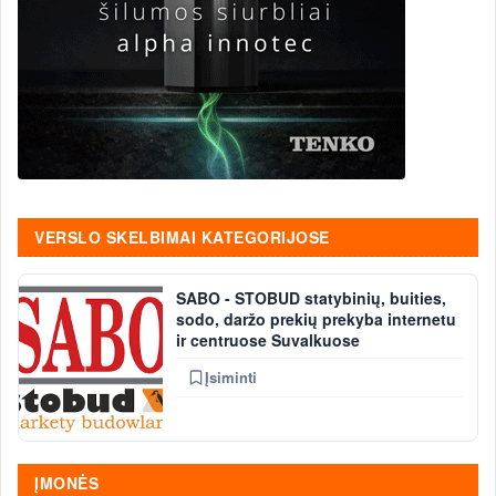
VERSLO SKELBIMAI KATEGORIJOSE
SABO - STOBUD statybinių, buities,
sodo, daržo prekių prekyba internetu
ir centruose Suvalkuose
Įsiminti
ĮMONĖS