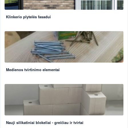
Klinkerio plytelės fasadui
Medienos tvirtinimo elementai
Nauji silikatiniai blokeliai - greičiau ir tvirtai