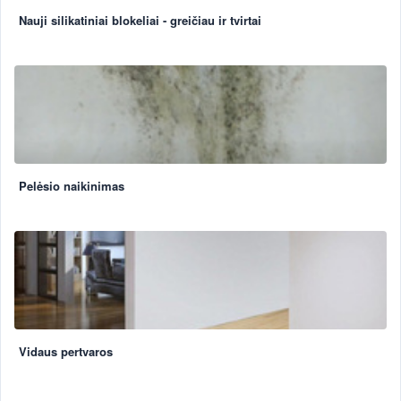
Nauji silikatiniai blokeliai - greičiau ir tvirtai
Pelėsio naikinimas
Vidaus pertvaros