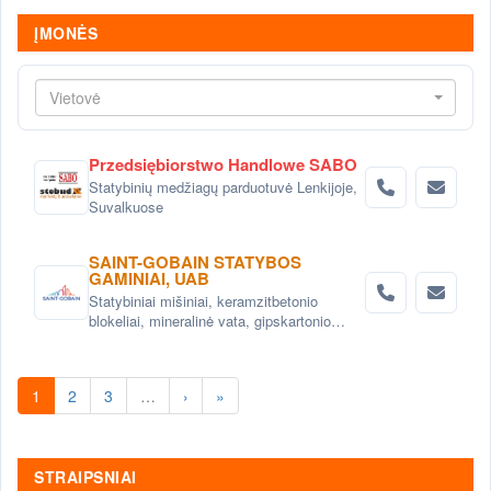
ĮMONĖS
Vietovė
Przedsiębiorstwo Handlowe SABO
Statybinių medžiagų parduotuvė Lenkijoje,
Suvalkuose
SAINT-GOBAIN STATYBOS
GAMINIAI, UAB
Statybiniai mišiniai, keramzitbetonio
blokeliai, mineralinė vata, gipskartonio
sistemos
1
2
3
…
›
»
STRAIPSNIAI