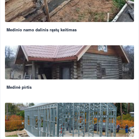
Medinio namo dalinis rąstų keitimas
Medinė pirtis