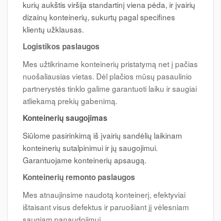
kurių aukštis viršija standartinį viena pėda, ir įvairių
dizainų konteinerių, sukurtų pagal specifines
klientų užklausas.
Logistikos paslaugos
Mes užtikriname konteinerių pristatymą net į pačias
nuošaliausias vietas. Dėl plačios mūsų pasaulinio
partnerystės tinklo galime garantuoti laiku ir saugiai
atliekamą prekių gabenimą.
Konteinerių saugojimas
Siūlome pasirinkimą iš įvairių sandėlių laikinam
konteinerių sutalpinimui ir jų saugojimui.
Garantuojame konteinerių apsaugą.
Konteinerių remonto paslaugos
Mes atnaujinsime naudotą konteinerį, efektyviai
ištaisant visus defektus ir paruošiant jį vėlesniam
saugiam panaudojimui.