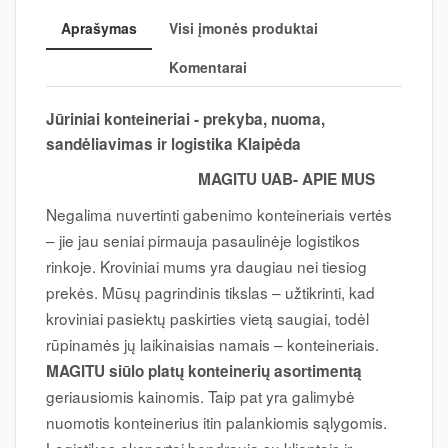
Aprašymas
Visi įmonės produktai
Komentarai
Jūriniai konteineriai - prekyba, nuoma,
sandėliavimas ir logistika Klaipėda
MAGITU UAB- APIE MUS
Negalima nuvertinti gabenimo konteineriais vertės
– jie jau seniai pirmauja pasaulinėje logistikos
rinkoje. Kroviniai mums yra daugiau nei tiesiog
prekės. Mūsų pagrindinis tikslas – užtikrinti, kad
kroviniai pasiektų paskirties vietą saugiai, todėl
rūpinamės jų laikinaisias namais – konteineriais.
MAGITU siūlo platų konteinerių asortimentą
geriausiomis kainomis. Taip pat yra galimybė
nuomotis konteinerius itin palankiomis sąlygomis.