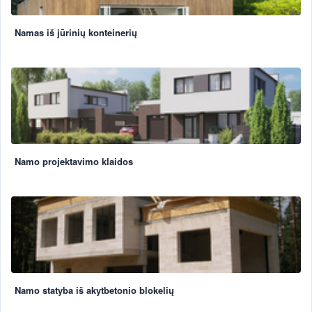
Namas iš jūrinių konteinerių
Namo projektavimo klaidos
Namo statyba iš akytbetonio blokelių