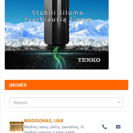
ĮMONĖS
Vietovė
MADISONAS, UAB
Medinių namų, pirčių, pavėsinių, kt.
medinių gaminių ir kietų baldų