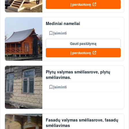
Į parduotuvę
Mediniai nameliai
Įsiminti
Gauti pasiūlymą
Į parduotuvę
Plytų valymas smėliasrove, plytų
smėliavimas.
Įsiminti
Fasadų valymas smėliasrove, fasadų
smėliavimas