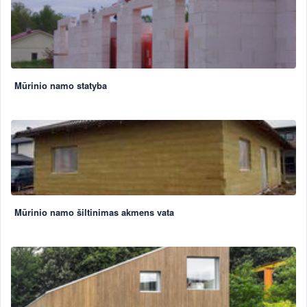
Mūrinio namo statyba
Mūrinio namo šiltinimas akmens vata