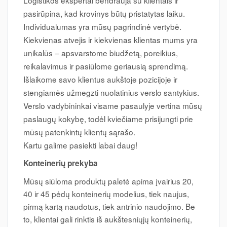
Logistikos ekspertai bendrauja su klientais ir
pasirūpina, kad krovinys būtų pristatytas laiku.
Individualumas yra mūsų pagrindinė vertybė.
Kiekvienas atvejis ir kiekvienas klientas mums yra
unikalūs – apsvarstome biudžetą, poreikius,
reikalavimus ir pasiūlome geriausią sprendimą.
Išlaikome savo klientus aukštoje pozicijoje ir
stengiamės užmegzti nuolatinius verslo santykius.
Verslo vadybininkai visame pasaulyje vertina mūsų
paslaugų kokybę, todėl kviečiame prisijungti prie
mūsų patenkintų klientų sąrašo.
Kartu galime pasiekti labai daug!
Konteinerių prekyba
Mūsų siūloma produktų paletė apima įvairius 20,
40 ir 45 pėdų konteinerių modelius, tiek naujus,
pirmą kartą naudotus, tiek antrinio naudojimo. Be
to, klientai gali rinktis iš aukštesniųjų konteinerių,