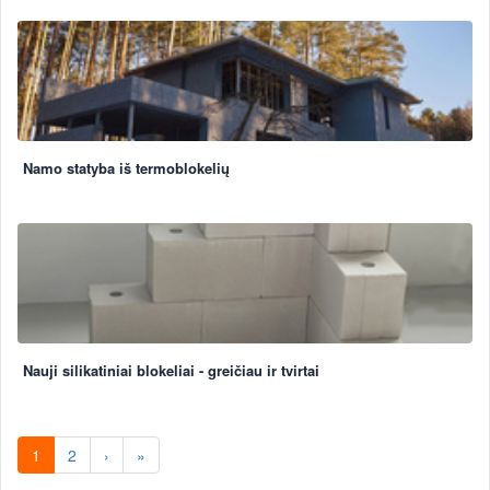
Namo statyba iš termoblokelių
Nauji silikatiniai blokeliai - greičiau ir tvirtai
1
2
›
»