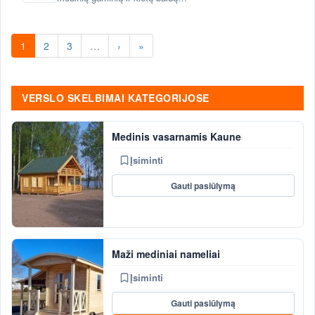
projektavimas ir gamyba
1
2
3
…
›
»
VERSLO SKELBIMAI KATEGORIJOSE
Medinis vasarnamis Kaune
Įsiminti
Gauti pasiūlymą
Maži mediniai nameliai
Įsiminti
Gauti pasiūlymą