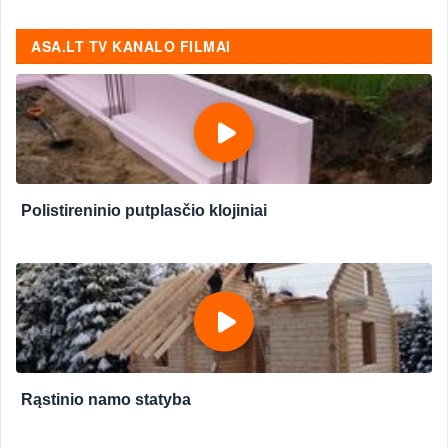
ASA.LT TV KANALO FILMAI
Polistireninio putplasčio klojiniai
Rąstinio namo statyba