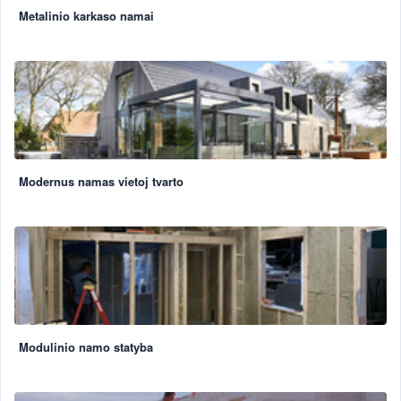
Metalinio karkaso namai
Modernus namas vietoj tvarto
Modulinio namo statyba