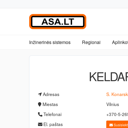
Inžinerinės sistemos
Regionai
Aplinko
KELDAR
Adresas
S. Konarski
Miestas
Vilnius
Telefonai
+370-5-2
El. paštas
Susisiekti