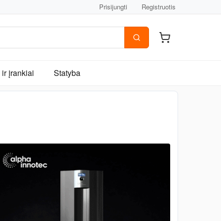
Prisijungti
Registruotis
ir įrankiai
Statyba