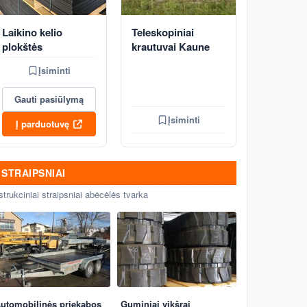
Laikino kelio
Teleskopiniai
plokštės
krautuvai Kaune
Įsiminti
Gauti pasiūlymą
Įsiminti
Į parduotuvę
STRAIPSNIAI
strukciniai straipsniai abėcėlės tvarka
utomobilinės priekabos
Guminiai vikšrai