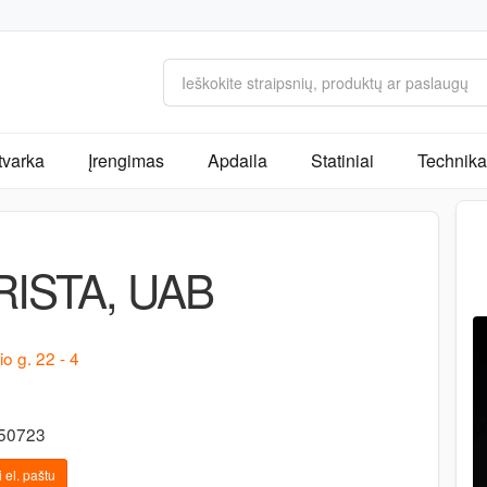
tvarka
Įrengimas
Apdaila
Statiniai
Technika 
ISTA, UAB
o g. 22 - 4
650723
 el. paštu