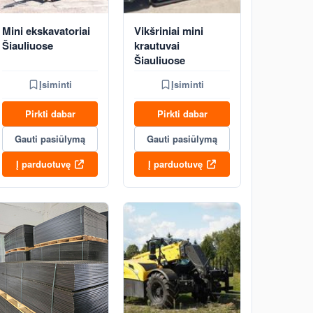
Mini ekskavatoriai
Vikšriniai mini
Šiauliuose
krautuvai
Šiauliuose
Įsiminti
Įsiminti
Pirkti dabar
Pirkti dabar
Gauti pasiūlymą
Gauti pasiūlymą
Į parduotuvę
Į parduotuvę