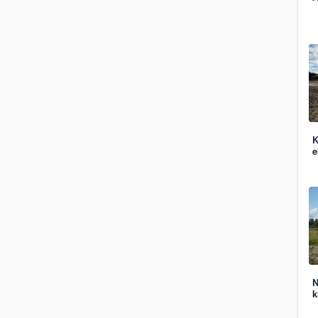
K
e
N
k