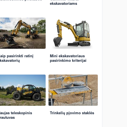
ekskavatoriams
aip pasirinkti ratinį
Mini ekskavatoriaus
kskavatorių
pasirinkimo kriterijai
aujas teleskopinis
Trinkelių pjovimo staklės
rautuvas