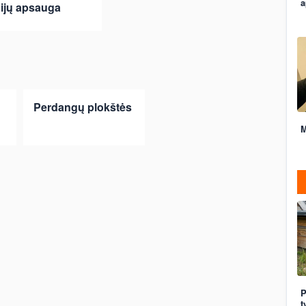
a
ijų apsauga
Perdangų plokštės
M
P
t