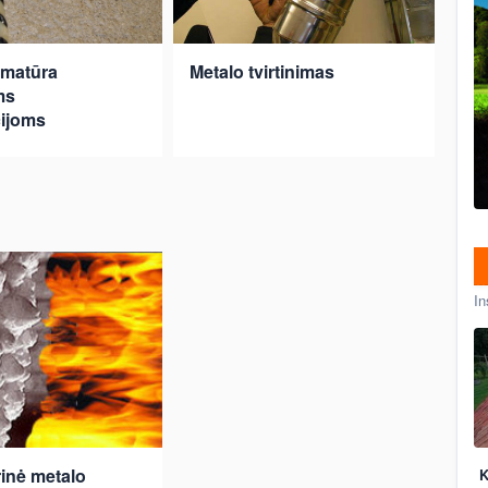
rmatūra
Metalo tvirtinimas
ms
ijoms
In
rinė metalo
K