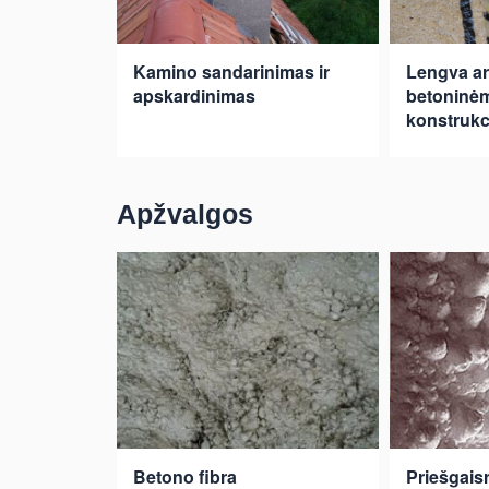
Kamino sandarinimas ir
Lengva a
apskardinimas
betoninė
konstrukc
Apžvalgos
Betono fibra
Priešgais