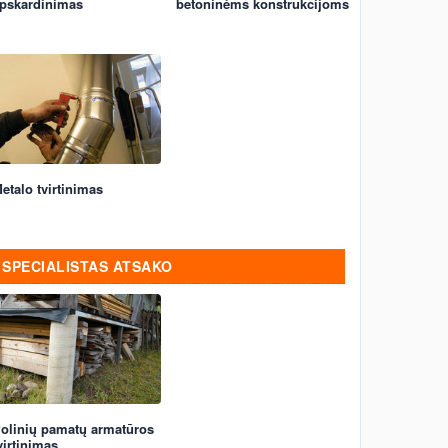
pskardinimas
betoninėms konstrukcijoms
etalo tvirtinimas
SPECIALISTAS ATSAKO
olinių pamatų armatūros
virtinimas