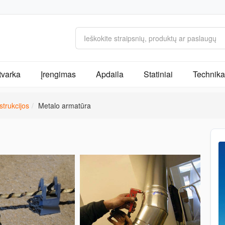
tvarka
Įrengimas
Apdaila
Statiniai
Technika 
trukcijos
Metalo armatūra