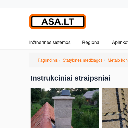
Inžinerinės sistemos
Regionai
Aplinko
Pagrindinis
Statybinės medžiagos
Metalo kons
Instrukciniai straipsniai