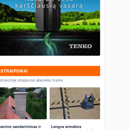
STRAIPSNIAI
strukciniai straipsniai abėcėlės tvarka
amino sandarinimas ir
Lengva armatūra