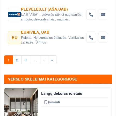
susukamos grotos, RC3 saugumo klasės
žaliuzės, akustinės žaliuzės, akustinis
PLEVELES.LT (AŠA,UAB)
aptvėrimas, akustinės lamelės,
UAB "AŠA" - plėvelės stiklui nuo saulės,
ventiliacinės grotelės, fasado dangteliai,
smūgio, dekoratyvinės, matinės.
aptvėrimas, Z profiliai
EURIVILA, UAB
EU
Roletai. Horizontalios žaliuzės. Vertikalios
žaliuzės. Širmos
1
2
3
…
›
»
VERSLO SKELBIMAI KATEGORIJOSE
Langų dekoras roletais
Įsiminti