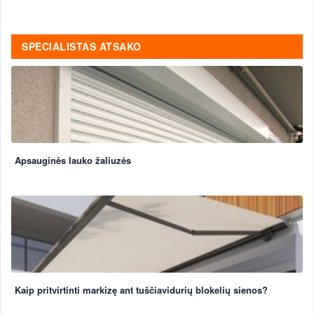
SPECIALISTAS ATSAKO
Apsauginės lauko žaliuzės
Kaip pritvirtinti markizę ant tuščiavidurių blokelių sienos?