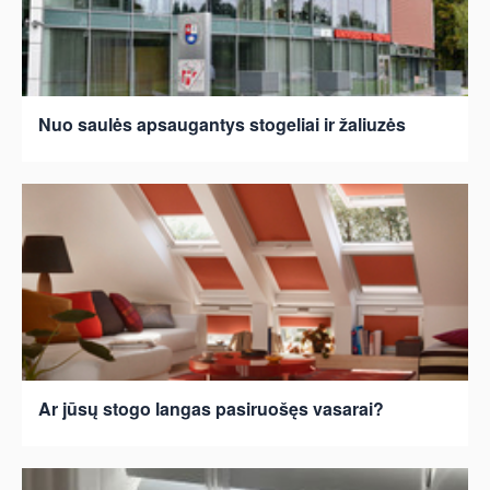
Nuo saulės apsaugantys stogeliai ir žaliuzės
Ar jūsų stogo langas pasiruošęs vasarai?