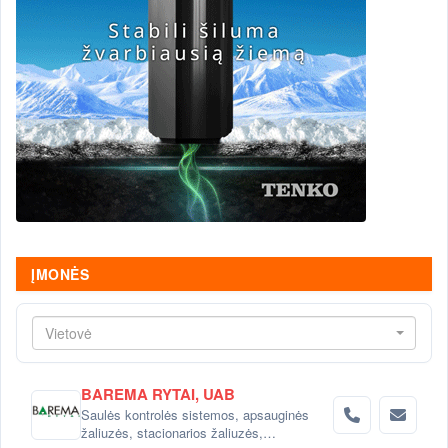
ĮMONĖS
Vietovė
BAREMA RYTAI, UAB
Saulės kontrolės sistemos, apsauginės
žaliuzės, stacionarios žaliuzės,