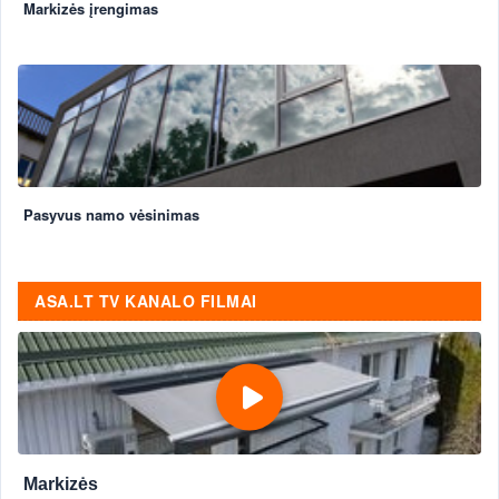
Markizės įrengimas
Pasyvus namo vėsinimas
ASA.LT TV KANALO FILMAI
Markizės