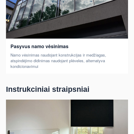
Pasyvus namo vėsinimas
Namo vėsinimas naudojant konstrukcijas ir medžiagas,
atspindėjimo didinimas naudojant plėveles, alternatyva
kondicionavimui
Instrukciniai straipsniai