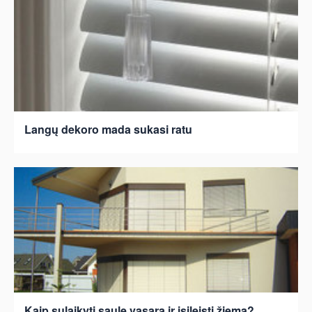
Langų dekoro mada sukasi ratu
Kaip sulaikyti saulę vasarą ir įsileisti žiemą?