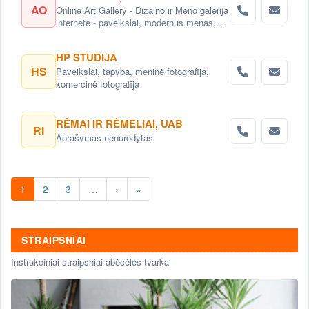
AO
Online Art Gallery - Dizaino ir Meno galerija
internete - paveikslai, modernus menas,
molbertų nuoma, molbertai.
HP STUDIJA
HS
Paveikslai, tapyba, meninė fotografija,
komercinė fotografija
RĖMAI IR RĖMELIAI, UAB
RI
Aprašymas nenurodytas
1
2
3
…
›
»
STRAIPSNIAI
Instrukciniai straipsniai abėcėlės tvarka