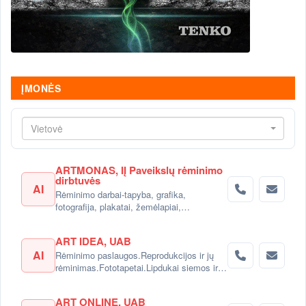
ĮMONĖS
Vietovė
ARTMONAS, IĮ Paveikslų rėminimo
dirbtuvės
AI
Rėminimo darbai-tapyba, grafika,
fotografija, plakatai, žemėlapiai,
veidrodžiai, reprodukcijos, diplomai,
padėkos raštai, akvarelės ir kt.
ART IDEA, UAB
AI
Rėminimo paslaugos.Reprodukcijos ir jų
rėminimas.Fototapetai.Lipdukai siemos ir
kt. interjero elementai. Allposter atstovai
Lietuvoje.
ART ONLINE, UAB