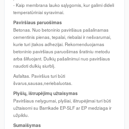
- Kaip membrana lauko sąlygomis, kur galimi dideli
temperatūriniai syravimai.
Paviršiaus paruošimas
Betonas. Nuo betoninio paviršiaus pašalinamas
cementinis pienas, tepalai, riebalai ir nešvarumai,
kurie turi įtakos adhezijai. Rekomenduojamas
betoninio paviršiaus paruošimas šratiniu metodu
arba šlifuojant. Dulkių pašalinimui nuo paviršiaus
naudoti dulkių siurblį.
Asfaltas. Paviršius turi būti
švarus,sausas,neriebaluotas.
Plyšių, ištrupėjimų užtaisymas
Paviršiaus nelygumai, plyšiai, ištrupėjimai turi būti
užtaisomi su Barrikade EP-SLF ar EP medziaga ir
užpildu.
Sumaišymas