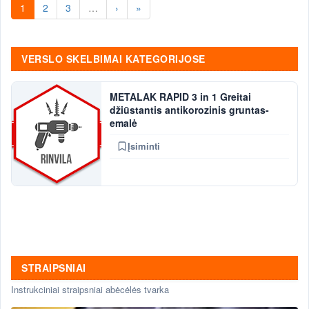
1
2
3
…
›
»
VERSLO SKELBIMAI KATEGORIJOSE
METALAK RAPID 3 in 1 Greitai
džiūstantis antikorozinis gruntas-
emalė
Įsiminti
STRAIPSNIAI
Instrukciniai straipsniai abėcėlės tvarka