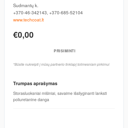
Sudmantų k.
+370-46-342143, +370-685-52104
www.techcoat.lt
€0,00
PRISIMINTI
*Būsite nukreipti į mūsų partnerio tinklapį tolimesniam pirkimui
Trumpas aprašymas
Storasluoksniai mišiniai, savaime išsilyginanti lanksti
poliuretanine danga