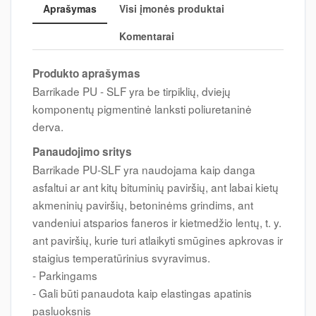
Aprašymas
Visi įmonės produktai
Komentarai
Produkto aprašymas
Barrikade PU - SLF yra be tirpiklių, dviejų
komponentų pigmentinė lanksti poliuretaninė
derva.
Panaudojimo sritys
Barrikade PU-SLF yra naudojama kaip danga
asfaltui ar ant kitų bituminių paviršių, ant labai kietų
akmeninių paviršių, betoninėms grindims, ant
vandeniui atsparios faneros ir kietmedžio lentų, t. y.
ant paviršių, kurie turi atlaikyti smūgines apkrovas ir
staigius temperatūrinius svyravimus.
- Parkingams
- Gali būti panaudota kaip elastingas apatinis
pasluoksnis