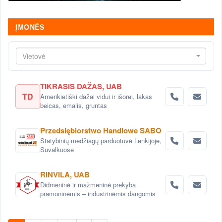
ĮMONĖS
Vietovė
TIKRASIS DAŽAS, UAB
TD
Amerikietiški dažai vidui ir išorei, lakas
beicas, emalis, gruntas
Przedsiębiorstwo Handlowe SABO
Statybinių medžiagų parduotuvė Lenkijoje,
Suvalkuose
RINVILA, UAB
Didmeninė ir mažmeninė prekyba
pramoninėmis – industrinėmis dangomis