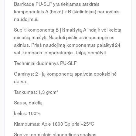
Barrikade PU-SLF yra tiekiamas atskirais
komponentais A (bazė) ir B (kietintojas) paruoštais
naudojimui.
Supilti komponentą B į išmaišytą A indą ir vėl keletą
minučių maišyti. Naudoti pirštines ir apsauginius
akinius. Prieš naudojimą komponentus palaikyti 24
val. kambario temperatūroje. Talpų nemėtyti.
Techniniai duomenys PU-SLF
Gaminys: 2 - jų komponentų spalvota epoksidinė
derva.
Tankumas: 1,3 g/cm³
Sausų dalelių
kiekis: 100%
Klampumas: Apie 1800 Cp prie +25°C
Spalva: gamintojo standartinės spalvos