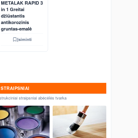
METALAK RAPID 3
in 1 Greitai
džiūstantis
antikorozinis
gruntas-emalė
Įsiminti
STRAIPSNIAI
strukciniai straipsniai abėcėlės tvarka