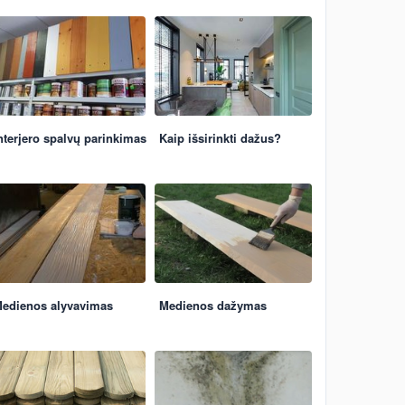
nterjero spalvų parinkimas
Kaip išsirinkti dažus?
edienos alyvavimas
Medienos dažymas