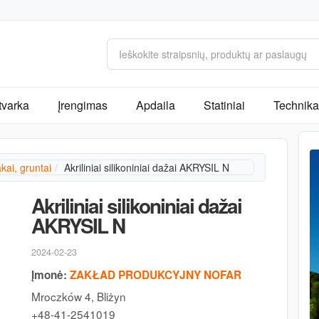
tvarka
Įrengimas
Apdaila
Statiniai
Technika 
akai, gruntai
Akriliniai silikoniniai dažai AKRYSIL N
Akriliniai silikoniniai dažai
AKRYSIL N
2024-02-23
Įmonė:
ZAKŁAD PRODUKCYJNY NOFAR
Mroczków 4, Bliżyn
+48-41-2541019