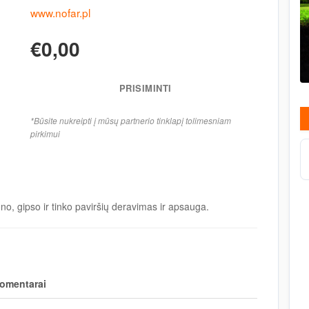
www.nofar.pl
€0,00
PRISIMINTI
*Būsite nukreipti į mūsų partnerio tinklapį tolimesniam
pirkimui
ono, gipso ir tinko paviršių deravimas ir apsauga.
omentarai