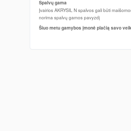
Spalvų gama
Įvairios AKRYSIL N spalvos gali būti maišomos
norima spalvų gamos pavyzdį
Šiuo metu gamybos įmonė plačią savo veiklą i