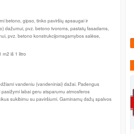
i betono, gipso, tinko paviršių apsaugai ir
ko) dažumui, pvz. betono tvoroms, pastatų fasadams,
mui, pvz. betono konstrukcijomsgamybos salėse,
m2 iš 1 litro
 skiedžiami vandeniu (vandeniniai) dažai. Padengus
ri pasižymi labai geru atsparumu atmosferos
uikus sukibimu su paviršiumi. Gaminamų dažų spalvos