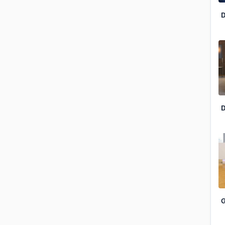
D
D
G