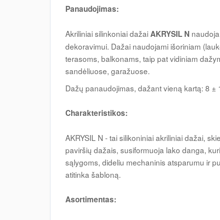
Panaudojimas:
Akriliniai silinkoniai dažai
naudojam
AKRYSIL N
dekoravimui. Dažai naudojami išoriniam (lau
terasoms, balkonams, taip pat vidiniam dažy
sandėliuose, garažuose.
Dažų panaudojimas, dažant vieną kartą: 8 ± 1 
Charakteristikos:
AKRYSIL N - tai silikoniniai akriliniai dažai,
paviršių dažais, susiformuoja lako danga, ku
sąlygoms, dideliu mechaninis atsparumu ir p
atitinka šabloną.
Asortimentas: