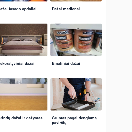
ažai fasado apdailai
Dažai medienai
ekoratyviniai dažai
Emaliniai dažai
rindų dažai ir dažymas
Gruntas pagal dengiamą
paviršių