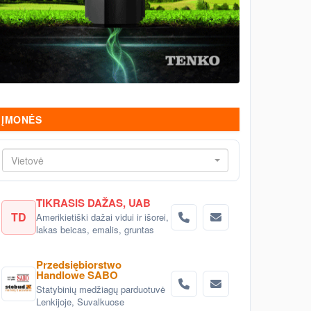
ĮMONĖS
Vietovė
TIKRASIS DAŽAS, UAB
TD
Amerikietiški dažai vidui ir išorei,
lakas beicas, emalis, gruntas
Przedsiębiorstwo
Handlowe SABO
Statybinių medžiagų parduotuvė
Lenkijoje, Suvalkuose