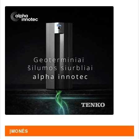
ĮMONĖS