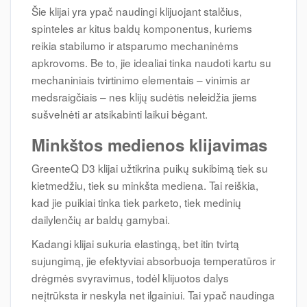
Šie klijai yra ypač naudingi klijuojant stalčius,
spinteles ar kitus baldų komponentus, kuriems
reikia stabilumo ir atsparumo mechaninėms
apkrovoms. Be to, jie idealiai tinka naudoti kartu su
mechaniniais tvirtinimo elementais – vinimis ar
medsraigčiais – nes klijų sudėtis neleidžia jiems
sušvelnėti ar atsikabinti laikui bėgant.
Minkštos medienos klijavimas
GreenteQ D3 klijai užtikrina puikų sukibimą tiek su
kietmedžiu, tiek su minkšta mediena. Tai reiškia,
kad jie puikiai tinka tiek parketo, tiek medinių
dailylenčių ar baldų gamybai.
Kadangi klijai sukuria elastingą, bet itin tvirtą
sujungimą, jie efektyviai absorbuoja temperatūros ir
drėgmės svyravimus, todėl klijuotos dalys
neįtrūksta ir neskyla net ilgainiui. Tai ypač naudinga