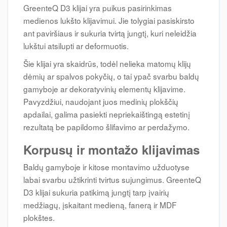
GreenteQ D3 klijai yra puikus pasirinkimas
medienos lukšto klijavimui. Jie tolygiai pasiskirsto
ant paviršiaus ir sukuria tvirtą jungtį, kuri neleidžia
lukštui atsilupti ar deformuotis.
Šie klijai yra skaidrūs, todėl nelieka matomų klijų
dėmių ar spalvos pokyčių, o tai ypač svarbu baldų
gamyboje ar dekoratyvinių elementų klijavime.
Pavyzdžiui, naudojant juos medinių plokščių
apdailai, galima pasiekti nepriekaištingą estetinį
rezultatą be papildomo šlifavimo ar perdažymo.
Korpusų ir montažo klijavimas
Baldų gamyboje ir kitose montavimo užduotyse
labai svarbu užtikrinti tvirtus sujungimus. GreenteQ
D3 klijai sukuria patikimą jungtį tarp įvairių
medžiagų, įskaitant medieną, fanerą ir MDF
plokštes.