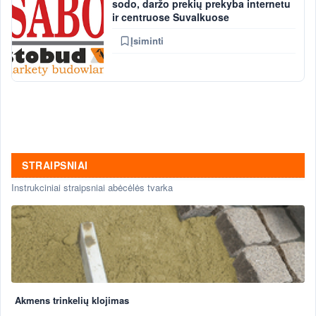
sodo, daržo prekių prekyba internetu
ir centruose Suvalkuose
Įsiminti
STRAIPSNIAI
Instrukciniai straipsniai abėcėlės tvarka
Akmens trinkelių klojimas