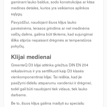
gaminant lauko baldus, sodo konstrukcijas ar kitas
medines detales, kurios yra veikiamos aplinkos
sąlygų.
Pavyzdžiui, naudojant šiuos klijus lauko
pavėsinėms, terasos grindims ar net medinėms
valčių dalims, galima būti tikriems, kad sujungimai
išliks stiprūs nepaisant drėgmės ar temperatūros
pokyčių.
Klijai medienai
GreenteQ D3 klijai atitinka griežtus DIN EN 204
reikalavimus ir yra sertifikuoti kaip D3 klasės
vienkomponentiniai klijai. Tai reiškia, kad jie
pasižymi dideliu atsparumu vandeniui ir drėgmei,
todėl gali būti naudojami tiek vidaus, tiek lauko
darbams.
Be to, šiuos klijus galima maišyti su specialiu