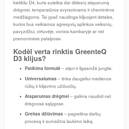
kietikliu D4, kuris suteikia dar didesnį atsparumą
drėgmei, temperatūros svyravimams ir cheminėms
medžiagoms. Tai ypač naudinga klijuojant detales,
kurios bus veikiamos agresyvių aplinkos veiksnių,
pavyzdžiui, virtuvėje, vonios kambaryje ar net
pramoninėse patalpose.
Kodėl verta rinktis GreenteQ
D3 klijus?
– stipri ir ilgaamžė jungtis.
Patikima formulė
– tinka daugeliui medienos
Universalumas
rūšių ir klijavimo užduočių.
– galima naudoti net
Atsparumas drėgmei
drėgnose sąlygose.
– pagreitina darbų
Greitas džiūvimas
procesą ir sumažina laukimo laiką.