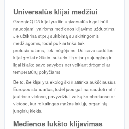
Universalūs klijai medžiui
GreenteQ D3 klijai yra itin universalūs ir gali būti
naudojami įvairioms medienos klijavimo užduotims.
Jie užtikrina stiprų sukibimą su skirtingomis
medžiagomis, todėl puikiai tinka tiek
profesionalams, tiek mėgėjams. Dėl savo sudėties
klijai greitai džiūsta, sukuria itin stiprų sujungimą ir
ilgai išlaiko savo savybes net veikiant drėgmei ar
temperatūrų pokyčiams.
Be to, šie klijai yra ekologiški ir atitinka aukščiausius
Europos standartus, todėl juos galima naudoti net ir
jautriose vietose, pavyzdžiui, vaikų kambariuose ar
vietose, kur reikalingas mažas lakiųjų organinių
junginių kiekis.
Medienos lukšto klijavimas