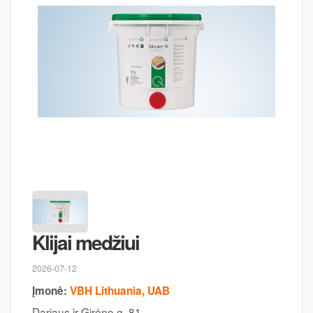
Klijai medžiui
2026-07-12
Įmonė:
VBH Lithuania, UAB
Dariaus ir Girėno g. 81