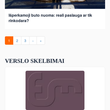
Išperkamoji buto nuoma: reali paslauga ar tik
rinkodara?
1
2
3
›
»
VERSLO SKELBIMAI