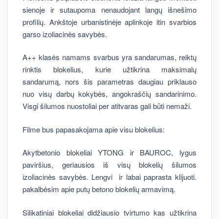
sienoje ir sutaupoma nenaudojant langų išnešimo
profilių. Ankštoje urbanistinėje aplinkoje itin svarbios
garso izoliacinės savybės.
A++ klasės namams svarbus yra sandarumas, reiktų
rinktis blokelius, kurie užtikrina maksimalų
sandarumą, nors šis parametras daugiau priklauso
nuo visų darbų kokybės, angokraščių sandarinimo.
Visgi šilumos nuostoliai per atitvaras gali būti nemaži.
Filme bus papasakojama apie visu blokelius:
Akytbetonio blokeliai YTONG ir BAUROC, lygus
paviršius, geriausios iš visų blokelių šilumos
izoliacinės savybės. Lengvi ir labai paprasta klijuoti.
pakalbėsim apie putų betono blokelių armavimą.
Silikatiniai blokeliai didžiausio tvirtumo kas užtikrina