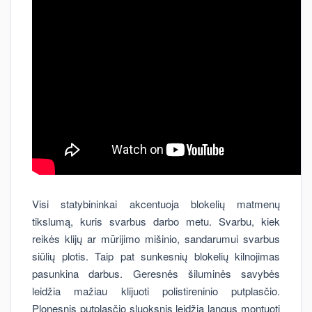
Visi statybininkai akcentuoja blokelių matmenų
tikslumą, kuris svarbus darbo metu. Svarbu, kiek
reikės klijų ar mūrijimo mišinio, sandarumui svarbus
siūlių plotis. Taip pat sunkesnių blokelių kilnojimas
pasunkina darbus. Geresnės šiluminės savybės
leidžia mažiau klijuoti polistireninio putplasčio.
Plonesnis putplasčio sluoksnis leidžia langus montuoti