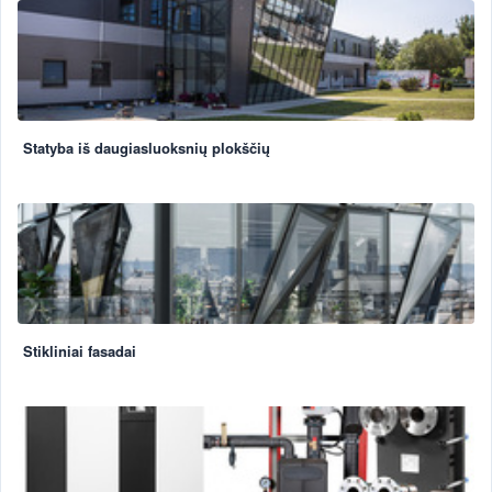
Statyba iš daugiasluoksnių plokščių
Stikliniai fasadai