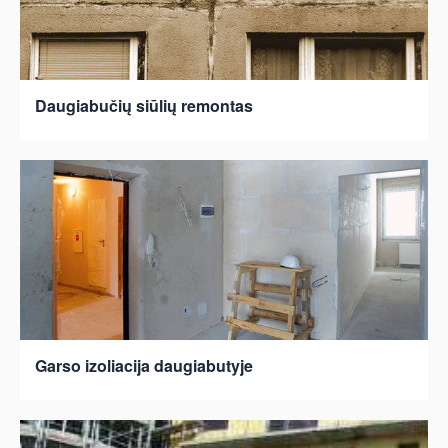
Daugiabučių siūlių remontas
Garso izoliacija daugiabutyje