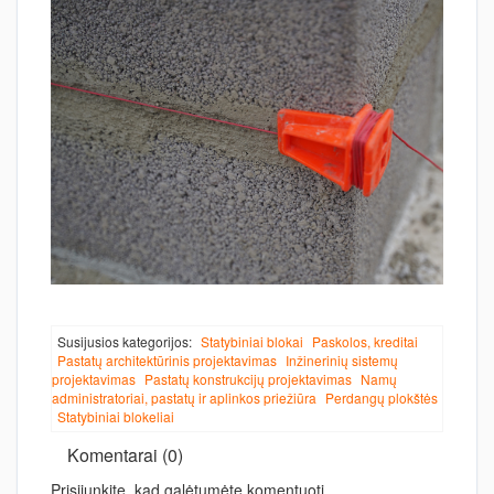
Susijusios kategorijos:
Statybiniai blokai
Paskolos, kreditai
Pastatų architektūrinis projektavimas
Inžinerinių sistemų
projektavimas
Pastatų konstrukcijų projektavimas
Namų
administratoriai, pastatų ir aplinkos priežiūra
Perdangų plokštės
Statybiniai blokeliai
Komentarai (0)
Prisijunkite, kad galėtumėte komentuoti